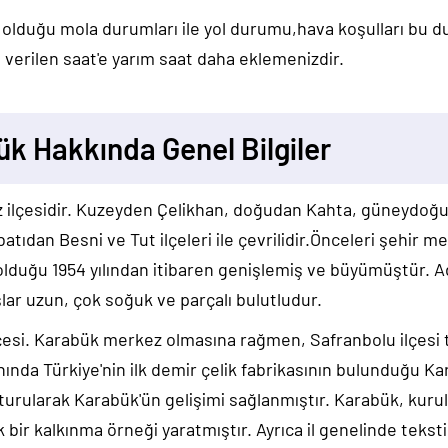
 olduğu mola durumları ile yol durumu,hava koşulları bu 
verilen saat'e yarım saat daha eklemenizdir.
k Hakkında Genel Bilgiler
z ilçesidir. Kuzeyden Çelikhan, doğudan Kahta, güneydoğ
atıdan Besni ve Tut ilçeleri ile çevrilidir.Önceleri şehir m
olduğu 1954 yılından itibaren genişlemiş ve büyümüştür. 
lar uzun, çok soğuk ve parçalı bulutludur.
çesi. Karabük merkez olmasına rağmen, Safranbolu ilçesi ta
nda Türkiye'nin ilk demir çelik fabrikasının bulunduğu K
turularak Karabük'ün gelişimi sağlanmıştır. Karabük, kurul
 bir kalkınma örneği yaratmıştır. Ayrıca il genelinde tekstil