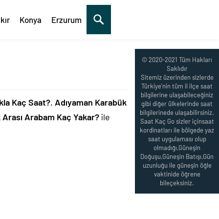
kır
Konya
Erzurum
© 2020-2021 Tüm Hakları
Saklıdır
Sitemiz üzerinden sizlerde
Türkiye'nin tüm il ilçe saat
bilgilerine ulaşabileceğiniz
la Kaç Saat?
,
Adıyaman Karabük
gibi diğer ülkelerinde saat
bilgilerinede ulaşabilirsiniz.
 Arası Arabam Kaç Yakar?
ile
Saat Kaç Go sizler içinsaat
kordinatları ile bölgede yaz
saat uygulaması olup
olmadığı,Güneşin
Doğuşu,Güneşin Batışı,Gün
uzunluğu ile güneşin öğle
vaktinide öğrene
bileçeksiniz.