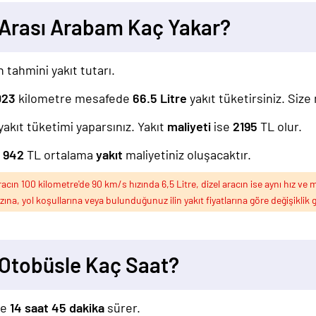
Arası Arabam Kaç Yakar?
n tahmini yakıt tutarı.
023
kilometre mesafede
66.5
Litre
yakıt tüketirsiniz. Size
yakıt tüketimi yaparsınız. Yakıt
maliyeti
ise
2195
TL olur.
z
942
TL ortalama
yakıt
maliyetiniz oluşacaktır.
ın 100 kilometre'de 90 km/s hızında 6,5 Litre, dizel aracın ise aynı hız ve m
ızına, yol koşullarına veya bulunduğunuz ilin yakıt fiyatlarına göre değişiklik g
Otobüsle Kaç Saat?
le
14 saat 45 dakika
sürer.