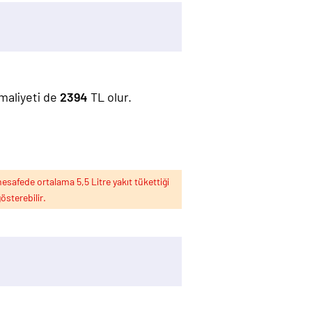
 maliyeti de
2394
TL olur.
esafede ortalama 5,5 Litre yakıt tükettiği
österebilir.