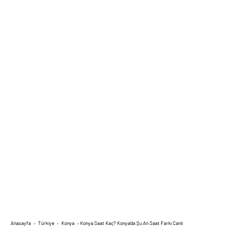
Anasayfa
›
Türkiye
›
Konya
›
Konya Saat Kaç? Konya’da Şu An Saat Farkı Canlı