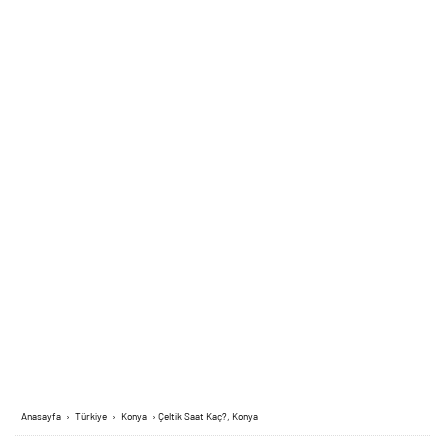
Anasayfa
›
Türkiye
›
Konya
›
Çeltik Saat Kaç?, Konya