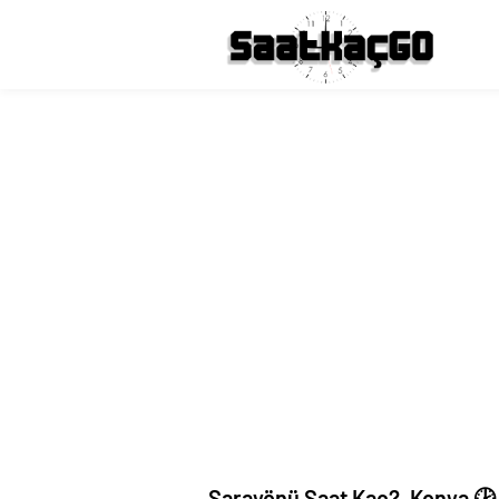
Sarayönü Saat Kaç?, Konya 🕑