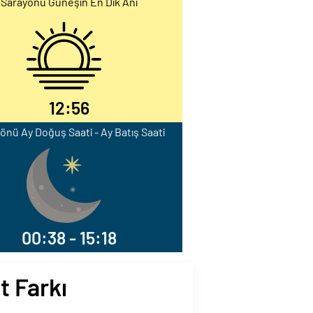
Sarayönü Güneşin En Dik Anı
12:56
önü Ay Doğuş Saati - Ay Batış Saati
00:38 - 15:18
t Farkı