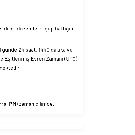
elirli bir düzende doğup battığını
.1 günde 24 saat, 1440 dakika ve
de Eşitlenmiş Evren Zamanı (UTC)
mektedir.
ra (
PM
) zaman dilimde.