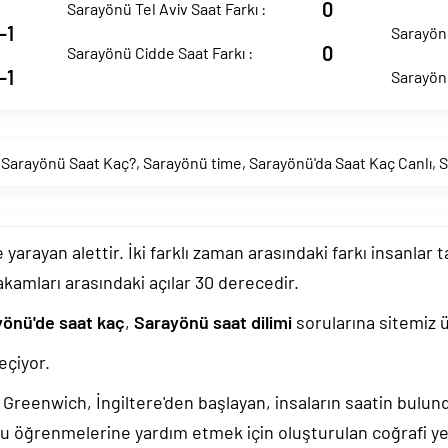
0
Sarayönü Tel Aviv Saat Farkı :
-1
Sarayönü
0
Sarayönü Cidde Saat Farkı :
-1
Sarayönü
,
Sarayönü Saat Kaç?
,
Sarayönü time
,
Sarayönü'da Saat Kaç Canlı
,
S
arayan alettir. İki farklı zaman arasındaki farkı insanlar 
akamları arasındaki açılar 30 derecedir.
yönü'de saat kaç
,
Sarayönü saat dilimi
sorularına sitemiz ü
eçiyor.
k, Greenwich, İngiltere'den başlayan, insaların saatin bulu
u öğrenmelerine yardım etmek için oluşturulan coğrafi yer