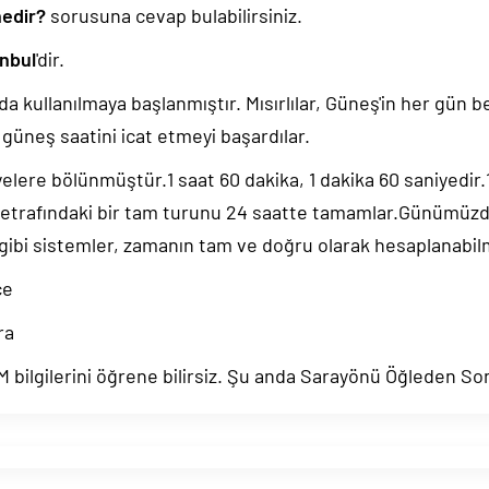
nedir?
sorusuna cevap bulabilirsiniz.
nbul
'dir.
da kullanılmaya başlanmıştır. Mısırlılar, Güneş'in her gün b
güneş saatini icat etmeyi başardılar.
yelere bölünmüştür.1 saat 60 dakika, 1 dakika 60 saniyedir
 etrafındaki bir tam turunu 24 saatte tamamlar.Günümüz
 gibi sistemler, zamanın tam ve doğru olarak hesaplanabil
ce
ra
bilgilerini öğrene bilirsiz. Şu anda Sarayönü Öğleden Son