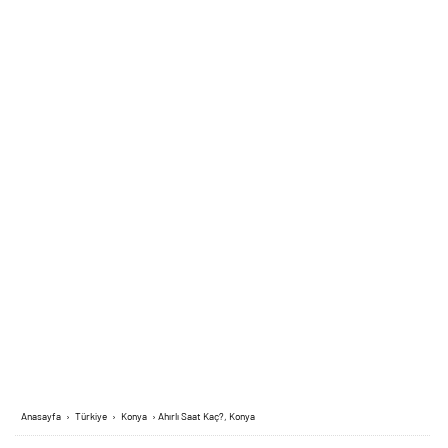
Anasayfa
›
Türkiye
›
Konya
›
Ahırlı Saat Kaç?, Konya