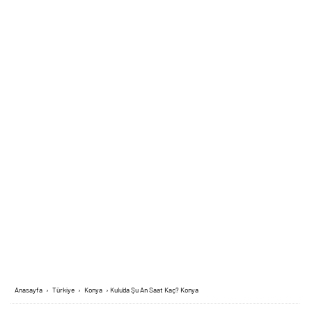
Anasayfa
›
Türkiye
›
Konya
›
Kulu’da Şu An Saat Kaç? Konya