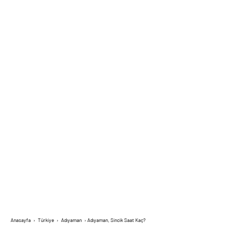
Anasayfa
›
Türkiye
›
Adıyaman
›
Adıyaman, Sincik Saat Kaç?