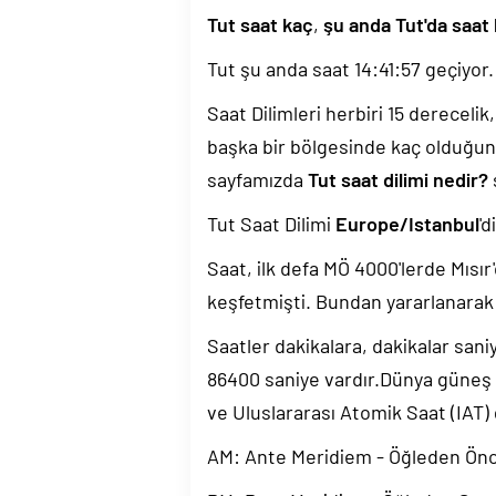
Tut saat kaç
,
şu anda Tut'da saat
Tut şu anda saat
14:41:58
geçiyor.
Saat Dilimleri herbiri 15 dereceli
başka bir bölgesinde kaç olduğun
sayfamızda
Tut saat dilimi nedir?
Tut Saat Dilimi
Europe/Istanbul
'd
Saat, ilk defa MÖ 4000'lerde Mısır'
keşfetmişti. Bundan yararlanarak 
Saatler dakikalara, dakikalar sani
86400 saniye vardır.Dünya güneş
ve Uluslararası Atomik Saat (IAT)
AM: Ante Meridiem - Öğleden Ön