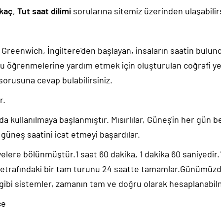
 kaç
,
Tut saat dilimi
sorularına sitemiz üzerinden ulaşabilirs
k, Greenwich, İngiltere'den başlayan, insaların saatin bulu
u öğrenmelerine yardım etmek için oluşturulan coğrafi yer
sorusuna cevap bulabilirsiniz.
ir.
da kullanılmaya başlanmıştır. Mısırlılar, Güneş'in her gün b
güneş saatini icat etmeyi başardılar.
yelere bölünmüştür.1 saat 60 dakika, 1 dakika 60 saniyedir
 etrafındaki bir tam turunu 24 saatte tamamlar.Günümüz
 gibi sistemler, zamanın tam ve doğru olarak hesaplanabil
ce