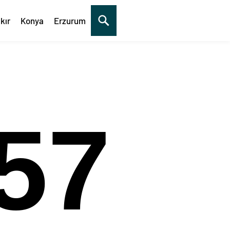
kır
Konya
Erzurum
58