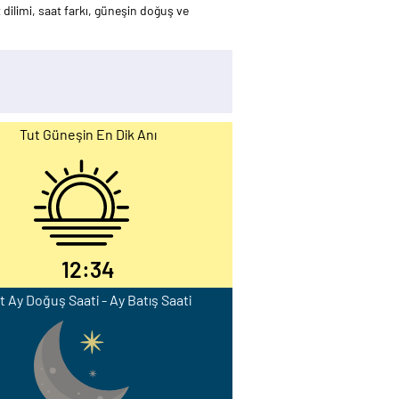
dilimi, saat farkı, güneşin doğuş ve
Tut Güneşin En Dik Anı
12:34
t Ay Doğuş Saati - Ay Batış Saati