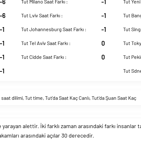
-6
-1
Tut Milano Saat Farkı :
Tut Yeni 
-6
-1
Tut Lviv Saat Farkı :
Tut Bang
-1
-1
Tut Johannesburg Saat Farkı :
Tut Sing
-1
0
Tut Tel Aviv Saat Farkı :
Tut Toky
-1
0
Tut Cidde Saat Farkı :
Tut Peki
-1
Tut Sdne
 saat dilimi
,
Tut time
,
Tut'da Saat Kaç Canlı
,
Tut'da Şuan Saat Kaç
arayan alettir. İki farklı zaman arasındaki farkı insanlar 
akamları arasındaki açılar 30 derecedir.