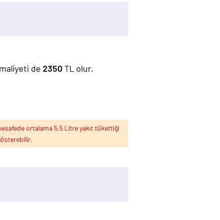
 maliyeti de
2350
TL olur.
esafede ortalama 5,5 Litre yakıt tükettiği
österebilir.