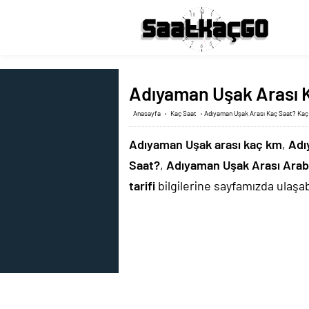
Adıyaman Uşak Arası K
Anasayfa
›
Kaç Saat
›
Adıyaman Uşak Arası Kaç Saat? Kaç 
Adıyaman Uşak arası kaç km
,
Adı
Saat?
,
Adıyaman Uşak Arası Ara
tarifi
bilgilerine sayfamızda ulaşabi