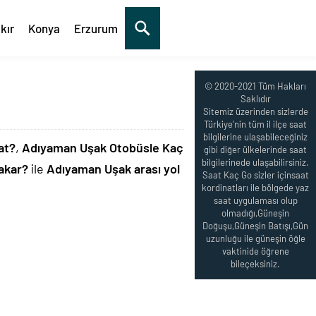
kır
Konya
Erzurum
© 2020-2021 Tüm Hakları
Saklıdır
Sitemiz üzerinden sizlerde
Türkiye'nin tüm il ilçe saat
bilgilerine ulaşabileceğiniz
at?
,
Adıyaman Uşak Otobüsle Kaç
gibi diğer ülkelerinde saat
bilgilerinede ulaşabilirsiniz.
akar?
ile
Adıyaman Uşak arası yol
Saat Kaç Go sizler içinsaat
kordinatları ile bölgede yaz
saat uygulaması olup
olmadığı,Güneşin
Doğuşu,Güneşin Batışı,Gün
uzunluğu ile güneşin öğle
vaktinide öğrene
bileçeksiniz.