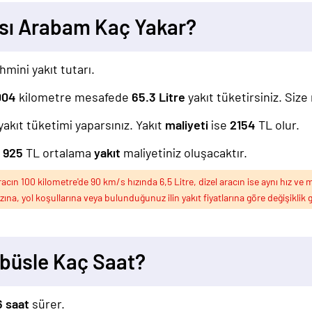
sı Arabam Kaç Yakar?
hmini yakıt tutarı.
004
kilometre mesafede
65.3
Litre
yakıt tüketirsiniz. Size
yakıt tüketimi yaparsınız. Yakıt
maliyeti
ise
2154
TL olur.
z
925
TL ortalama
yakıt
maliyetiniz oluşacaktır.
ın 100 kilometre'de 90 km/s hızında 6,5 Litre, dizel aracın ise aynı hız ve m
ızına, yol koşullarına veya bulunduğunuz ilin yakıt fiyatlarına göre değişiklik g
büsle Kaç Saat?
6 saat
sürer.