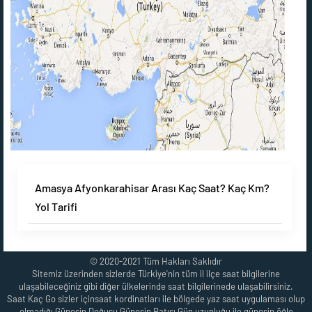
Amasya Afyonkarahisar Arası Kaç Saat? Kaç Km?
Yol Tarifi
© 2020-2021 Tüm Hakları Saklıdır
Sitemiz üzerinden sizlerde Türkiye'nin tüm il ilçe saat bilgilerine
ulaşabileceğiniz gibi diğer ülkelerinde saat bilgilerinede ulaşabilirsiniz.
Saat Kaç Go sizler içinsaat kordinatları ile bölgede yaz saat uygulaması olup
olmadığı,Güneşin Doğuşu,Güneşin Batışı,Gün uzunluğu ile güneşin öğle