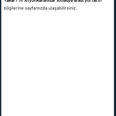
Yakar?
ile
Afyonkarahisar Amasya arası yol tarifi
bilgilerine sayfamızda ulaşabilirsiniz.