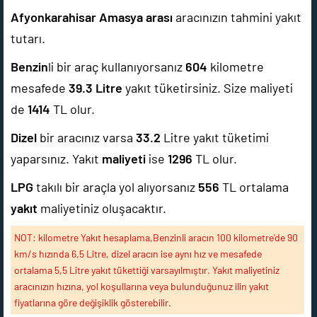
Afyonkarahisar Amasya arası
aracınızın tahmini yakıt
tutarı.
Benzin
li bir araç kullanıyorsanız
604
kilometre
mesafede
39.3
Litre
yakıt tüketirsiniz. Size maliyeti
de
1414
TL olur.
Dizel
bir aracınız varsa
33.2
Litre yakıt tüketimi
yaparsınız. Yakıt
maliyeti
ise
1296
TL olur.
LPG
takılı bir araçla yol alıyorsanız
556
TL ortalama
yakıt
maliyetiniz oluşacaktır.
NOT: kilometre Yakıt hesaplama,Benzinli aracın 100 kilometre'de 90
km/s hızında 6,5 Litre, dizel aracın ise aynı hız ve mesafede
ortalama 5,5 Litre yakıt tükettiği varsayılmıştır. Yakıt maliyetiniz
aracınızın hızına, yol koşullarına veya bulunduğunuz ilin yakıt
fiyatlarına göre değişiklik gösterebilir.