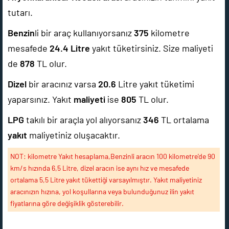
tutarı.
Benzin
li bir araç kullanıyorsanız
375
kilometre
mesafede
24.4
Litre
yakıt tüketirsiniz. Size maliyeti
de
878
TL olur.
Dizel
bir aracınız varsa
20.6
Litre yakıt tüketimi
yaparsınız. Yakıt
maliyeti
ise
805
TL olur.
LPG
takılı bir araçla yol alıyorsanız
346
TL ortalama
yakıt
maliyetiniz oluşacaktır.
NOT: kilometre Yakıt hesaplama,Benzinli aracın 100 kilometre'de 90
km/s hızında 6,5 Litre, dizel aracın ise aynı hız ve mesafede
ortalama 5,5 Litre yakıt tükettiği varsayılmıştır. Yakıt maliyetiniz
aracınızın hızına, yol koşullarına veya bulunduğunuz ilin yakıt
fiyatlarına göre değişiklik gösterebilir.