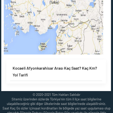
Kocaeli Afyonkarahisar Arası Kaç Saat? Kaç Km?
Yol Tarifi
© 2020-2021 Tüm Hakları Saklıdır
Sitemiz üzerinden sizlerde Türkiye'nin tüm il ilçe saat bilgilerine
ulaşabileceğiniz gibi diğer ülkelerinde saat bilgilerinede ulaşabilirsiniz.
Saat Kaç Go sizler içinsaat kordinatları ile bölgede yaz saat uygulaması olup
olmadığı,Güneşin Doğuşu,Güneşin Batışı,Gün uzunluğu ile güneşin öğle