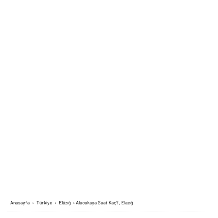
Anasayfa
›
Türkiye
›
Elâzığ
›
Alacakaya Saat Kaç?, Elazığ