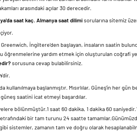
akamları arasındaki açılar 30 derecedir.
ya'da saat kaç
,
Almanya saat dilimi
sorularına sitemiz üzer
çiyor.
k, Greenwich, İngiltere'den başlayan, insaların saatin bulu
u öğrenmelerine yardım etmek için oluşturulan coğrafi yer
edir?
sorusuna cevap bulabilirsiniz.
n
'dir.
da kullanılmaya başlanmıştır. Mısırlılar, Güneş'in her gün b
güneş saatini icat etmeyi başardılar.
yelere bölünmüştür.1 saat 60 dakika, 1 dakika 60 saniyedir
 etrafındaki bir tam turunu 24 saatte tamamlar.Günümüz
 gibi sistemler, zamanın tam ve doğru olarak hesaplanabil