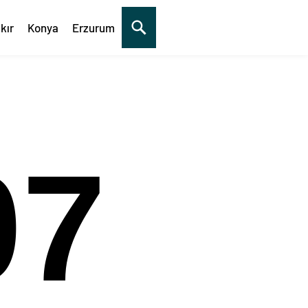
kır
Konya
Erzurum
07