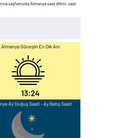
ıca sayfamızda Almanya saat dilimi, saat
Almanya Güneşin En Dik Anı
13:24
ya Ay Doğuş Saati - Ay Batış Saati