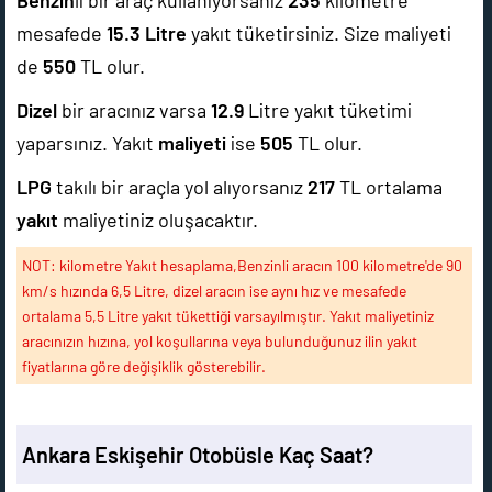
Benzin
li bir araç kullanıyorsanız
235
kilometre
mesafede
15.3
Litre
yakıt tüketirsiniz. Size maliyeti
de
550
TL olur.
Dizel
bir aracınız varsa
12.9
Litre yakıt tüketimi
yaparsınız. Yakıt
maliyeti
ise
505
TL olur.
LPG
takılı bir araçla yol alıyorsanız
217
TL ortalama
yakıt
maliyetiniz oluşacaktır.
NOT: kilometre Yakıt hesaplama,Benzinli aracın 100 kilometre'de 90
km/s hızında 6,5 Litre, dizel aracın ise aynı hız ve mesafede
ortalama 5,5 Litre yakıt tükettiği varsayılmıştır. Yakıt maliyetiniz
aracınızın hızına, yol koşullarına veya bulunduğunuz ilin yakıt
fiyatlarına göre değişiklik gösterebilir.
Ankara Eskişehir Otobüsle Kaç Saat?