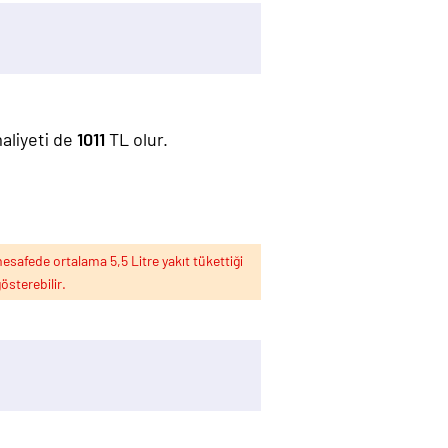
maliyeti de
1011
TL olur.
esafede ortalama 5,5 Litre yakıt tükettiği
österebilir.