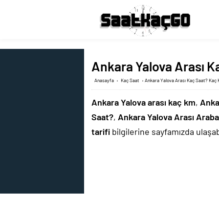
Ankara Yalova Arası Ka
Anasayfa
›
Kaç Saat
›
Ankara Yalova Arası Kaç Saat? Kaç K
Ankara Yalova arası kaç km
,
Anka
Saat?
,
Ankara Yalova Arası Arab
tarifi
bilgilerine sayfamızda ulaşabi