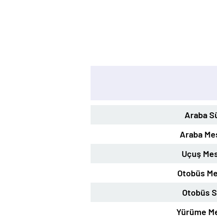
Araba S
Araba Me
Uçuş Mes
Otobüs Me
Otobüs S
Yürüme Me