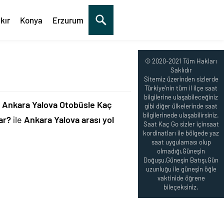
kır
Konya
Erzurum
© 2020-2021 Tüm Hakları
Saklıdır
Sitemiz üzerinden sizlerde
Türkiye'nin tüm il ilçe saat
bilgilerine ulaşabileceğiniz
,
Ankara Yalova Otobüsle Kaç
gibi diğer ülkelerinde saat
bilgilerinede ulaşabilirsiniz.
ar?
ile
Ankara Yalova arası yol
Saat Kaç Go sizler içinsaat
kordinatları ile bölgede yaz
saat uygulaması olup
olmadığı,Güneşin
Doğuşu,Güneşin Batışı,Gün
uzunluğu ile güneşin öğle
vaktinide öğrene
bileçeksiniz.