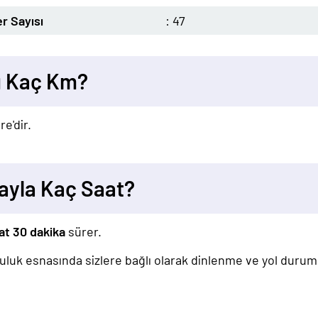
r Sayısı
: 47
ı Kaç Km?
re'dir.
ayla Kaç Saat?
at 30 dakika
sürer.
lculuk esnasında sizlere bağlı olarak dinlenme ve yol duru