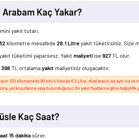
ı Arabam Kaç Yakar?
mini yakıt tutarı.
32
kilometre mesafede
28.1
Litre
yakıt tüketirsiniz. Size 
yakıt tüketimi yaparsınız. Yakıt
maliyeti
ise
927
TL olur.
z
398
TL ortalama
yakıt
maliyetiniz oluşacaktır.
ın 100 kilometre'de 90 km/s hızında 6,5 Litre, dizel aracın ise aynı hız ve m
ızına, yol koşullarına veya bulunduğunuz ilin yakıt fiyatlarına göre değişiklik g
üsle Kaç Saat?
aat 15 dakika
sürer.