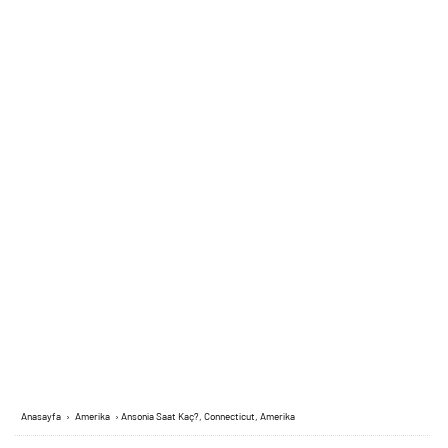
Anasayfa
›
Amerika
›
Ansonia Saat Kaç?, Connecticut, Amerika