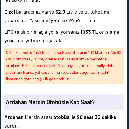
de
2677
TL olur.
Dizel
bir aracınız varsa
62.9
Litre yakıt tüketimi
yaparsınız. Yakıt
maliyeti
ise
2454
TL olur.
LPG
takılı bir araçla yol alıyorsanız
1053
TL ortalama
yakıt
maliyetiniz oluşacaktır.
NOT: kilometre Yakıt hesaplama,Benzinli aracın 100 kilometre'de 90
km/s hızında 6,5 Litre, dizel aracın ise aynı hız ve mesafede
ortalama 5,5 Litre yakıt tükettiği varsayılmıştır. Yakıt maliyetiniz
aracınızın hızına, yol koşullarına veya bulunduğunuz ilin yakıt
fiyatlarına göre değişiklik gösterebilir.
Ardahan Mersin Otobüsle Kaç Saat?
Ardahan
Mersin arası
otobüs
ile
20 saat 35 dakika
sürer.