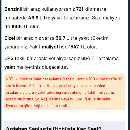
Benzin
li bir araç kullanıyorsanız
721
kilometre
mesafede
46.9
Litre
yakıt tüketirsiniz. Size maliyeti
de
1688
TL olur.
Dizel
bir aracınız varsa
39.7
Litre yakıt tüketimi
yaparsınız. Yakıt
maliyeti
ise
1547
TL olur.
LPG
takılı bir araçla yol alıyorsanız
664
TL ortalama
yakıt
maliyetiniz oluşacaktır.
NOT: kilometre Yakıt hesaplama,Benzinli aracın 100 kilometre'de 90
km/s hızında 6,5 Litre, dizel aracın ise aynı hız ve mesafede
ortalama 5,5 Litre yakıt tükettiği varsayılmıştır. Yakıt maliyetiniz
aracınızın hızına, yol koşullarına veya bulunduğunuz ilin yakıt
fiyatlarına göre değişiklik gösterebilir.
Ardahan Şanlıurfa Otobüsle Kaç Saat?