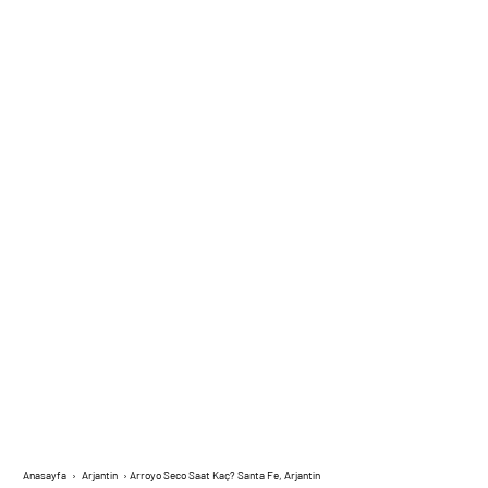
Anasayfa
›
Arjantin
›
Arroyo Seco Saat Kaç? Santa Fe, Arjantin