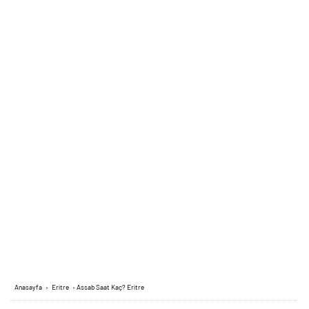
Anasayfa
›
Eritre
›
Assab Saat Kaç? Eritre