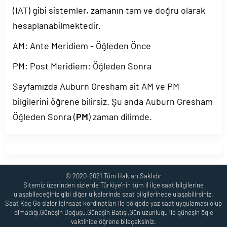
(IAT) gibi sistemler, zamanın tam ve doğru olarak
hesaplanabilmektedir.
AM: Ante Meridiem - Öğleden Önce
PM: Post Meridiem: Öğleden Sonra
Sayfamızda Auburn Gresham ait AM ve PM
bilgilerini öğrene bilirsiz. Şu anda Auburn Gresham
Öğleden Sonra (
PM
) zaman dilimde.
© 2020-2021 Tüm Hakları Saklıdır
Sitemiz üzerinden sizlerde Türkiye'nin tüm il ilçe saat bilgilerine
ulaşabileceğiniz gibi diğer ülkelerinde saat bilgilerinede ulaşabilirsiniz.
Saat Kaç Go sizler içinsaat kordinatları ile bölgede yaz saat uygulaması olup
olmadığı,Güneşin Doğuşu,Güneşin Batışı,Gün uzunluğu ile güneşin öğle
vaktinide öğrene bileçeksiniz.