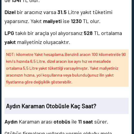
de
1341
TL olur.
Dizel
bir aracınız varsa
31.5
Litre yakıt tüketimi
yaparsınız. Yakıt
maliyeti
ise
1230
TL olur.
LPG
takılı bir araçla yol alıyorsanız
528
TL ortalama
yakıt
maliyetiniz oluşacaktır.
NOT: kilometre Yakıt hesaplama,Benzinli aracın 100 kilometre'de 90
km/s hızında 6,5 Litre, dizel aracın ise aynı hız ve mesafede
ortalama 5,5 Litre yakıt tükettiği varsayılmıştır. Yakıt maliyetiniz
aracınızın hızına, yol koşullarına veya bulunduğunuz ilin yakıt
fiyatlarına göre değişiklik gösterebilir.
Aydın Karaman Otobüsle Kaç Saat?
Aydın
Karaman arası
otobüs
ile
11 saat
sürer.
Otübüs firmaların yollarda vermiş olduğu mola