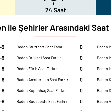
24 Saat
n ile Şehirler Arasındaki Saat 
-9
0
Baden Stuttgart Saat Farkı :
Baden Me
-9
0
Baden Brüksel Saat Farkı :
Baden Me
-9
0
Baden Zürih Saat Farkı :
Baden İs
-6
0
Baden Amsterdam Saat Farkı :
Baden Kı
-6
0
Baden Kopenhag Saat Farkı :
Baden Du
-6
0
Baden Budapeşte Saat Farkı :
Baden Ab