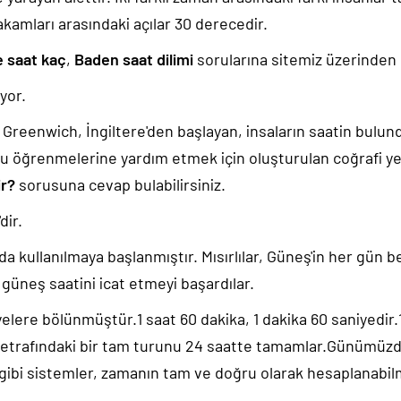
akamları arasındaki açılar 30 derecedir.
 saat kaç
,
Baden saat dilimi
sorularına sitemiz üzerinden u
yor.
k, Greenwich, İngiltere'den başlayan, insaların saatin bulu
u öğrenmelerine yardım etmek için oluşturulan coğrafi yer
ir?
sorusuna cevap bulabilirsiniz.
'dir.
da kullanılmaya başlanmıştır. Mısırlılar, Güneş'in her gün b
güneş saatini icat etmeyi başardılar.
yelere bölünmüştür.1 saat 60 dakika, 1 dakika 60 saniyedir
 etrafındaki bir tam turunu 24 saatte tamamlar.Günümüz
 gibi sistemler, zamanın tam ve doğru olarak hesaplanabil