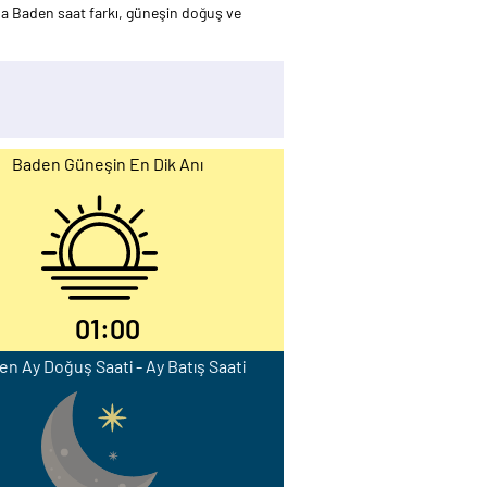
a Baden saat farkı, güneşin doğuş ve
Baden Güneşin En Dik Anı
01:00
n Ay Doğuş Saati - Ay Batış Saati