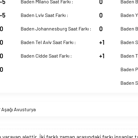
-5
0
Baden Milano Saat Farkı :
Baden Ba
-5
0
Baden Lviv Saat Farkı :
Baden Ye
0
0
Baden Johannesburg Saat Farkı :
Baden B
0
+1
Baden Tel Aviv Saat Farkı :
Baden Si
0
+1
Baden Cidde Saat Farkı :
Baden To
0
Baden Pe
Baden Sd
 Aşağı Avusturya
arayan alettir. İki farklı zaman arasındaki farkı insanlar 