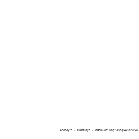
Anasayfa
›
Avusturya
›
Baden Saat Kaç? Aşağı Avusturya,