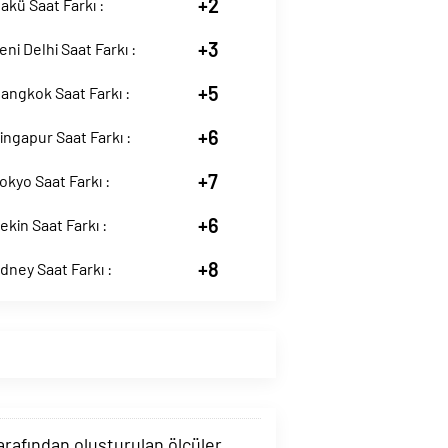
+2
kü Saat Farkı :
+3
ni Delhi Saat Farkı :
+5
angkok Saat Farkı :
+6
ngapur Saat Farkı :
+7
kyo Saat Farkı :
+6
kin Saat Farkı :
+8
ney Saat Farkı :
tarafından oluşturulan ölçüler