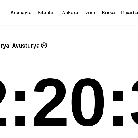
Anasayfa
İstanbul
Ankara
İzmir
Bursa
Diyarba
rya, Avusturya 🕑
2:20: