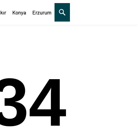
kır
Konya
Erzurum
35