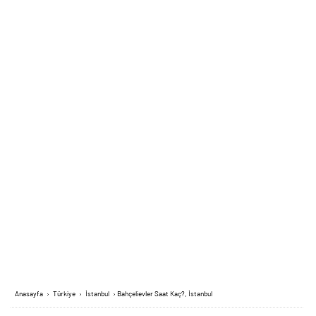
Anasayfa
›
Türkiye
›
İstanbul
›
Bahçelievler Saat Kaç?, İstanbul