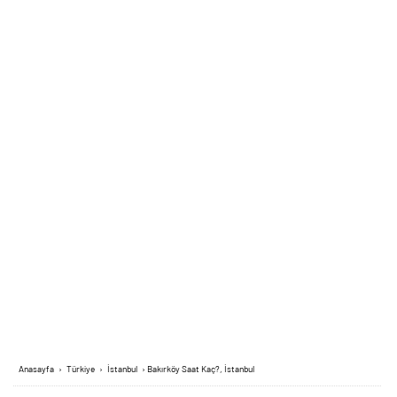
Anasayfa
›
Türkiye
›
İstanbul
›
Bakırköy Saat Kaç?, İstanbul