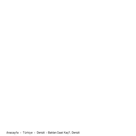
Anasayfa
›
Türkiye
›
Denizli
›
Baklan Saat Kaç?, Denizli