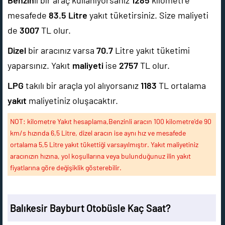
Benzin
li bir araç kullanıyorsanız
1285
kilometre
mesafede
83.5
Litre
yakıt tüketirsiniz. Size maliyeti
de
3007
TL olur.
Dizel
bir aracınız varsa
70.7
Litre yakıt tüketimi
yaparsınız. Yakıt
maliyeti
ise
2757
TL olur.
LPG
takılı bir araçla yol alıyorsanız
1183
TL ortalama
yakıt
maliyetiniz oluşacaktır.
NOT: kilometre Yakıt hesaplama,Benzinli aracın 100 kilometre'de 90
km/s hızında 6,5 Litre, dizel aracın ise aynı hız ve mesafede
ortalama 5,5 Litre yakıt tükettiği varsayılmıştır. Yakıt maliyetiniz
aracınızın hızına, yol koşullarına veya bulunduğunuz ilin yakıt
fiyatlarına göre değişiklik gösterebilir.
Balıkesir Bayburt Otobüsle Kaç Saat?