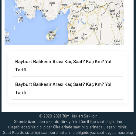
Bayburt Balıkesir Arası Kaç Saat? Kaç Km? Yol
Tarifi
Bayburt Balıkesir Arası Kaç Saat? Kaç Km? Yol
Tarifi
© 2020-2021 Tüm Hakları Saklıdır
Sitemiz üzerinden sizlerde Türkiye'nin tüm il ilçe saat bilgilerine
ulaşabileceğiniz gibi diğer ülkelerinde saat bilgilerinede ulaşabilirsiniz.
Saat Kaç Go sizler içinsaat kordinatları ile bölgede yaz saat uygulaması olup