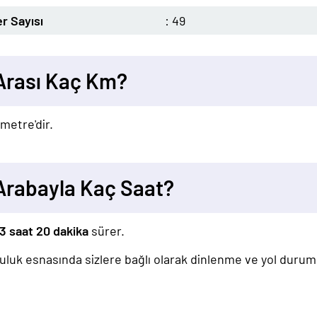
r Sayısı
: 49
 Arası Kaç Km?
ometre'dir.
 Arabayla Kaç Saat?
3 saat 20 dakika
sürer.
lculuk esnasında sizlere bağlı olarak dinlenme ve yol duru