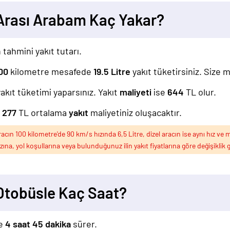
 Arası Arabam Kaç Yakar?
 tahmini yakıt tutarı.
00
kilometre mesafede
19.5
Litre
yakıt tüketirsiniz. Size 
akıt tüketimi yaparsınız. Yakıt
maliyeti
ise
644
TL olur.
z
277
TL ortalama
yakıt
maliyetiniz oluşacaktır.
ın 100 kilometre'de 90 km/s hızında 6,5 Litre, dizel aracın ise aynı hız ve m
ızına, yol koşullarına veya bulunduğunuz ilin yakıt fiyatlarına göre değişiklik g
 Otobüsle Kaç Saat?
le
4 saat 45 dakika
sürer.