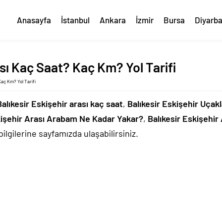
Anasayfa
İstanbul
Ankara
İzmir
Bursa
Diyarba
ası Kaç Saat? Kaç Km? Yol Tarifi
Kaç Km? Yol Tarifi
Balıkesir Eskişehir arası kaç saat
,
Balıkesir Eskişehir Uçak
kişehir Arası Arabam Ne Kadar Yakar?
,
Balıkesir Eskişehi
bilgilerine sayfamızda ulaşabilirsiniz.