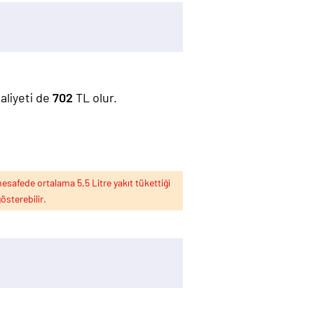
maliyeti de
702
TL olur.
esafede ortalama 5,5 Litre yakıt tükettiği
österebilir.