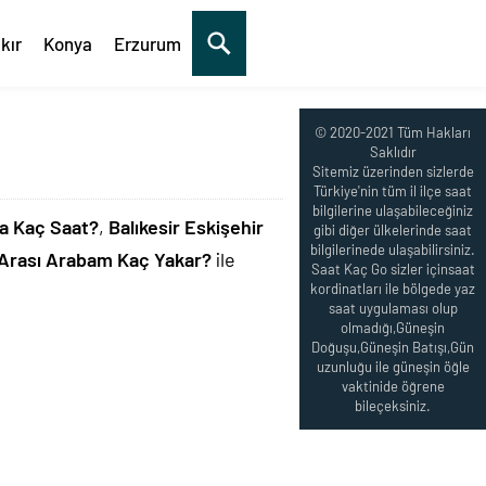
kır
Konya
Erzurum
© 2020-2021 Tüm Hakları
Saklıdır
Sitemiz üzerinden sizlerde
Türkiye'nin tüm il ilçe saat
bilgilerine ulaşabileceğiniz
la Kaç Saat?
,
Balıkesir Eskişehir
gibi diğer ülkelerinde saat
bilgilerinede ulaşabilirsiniz.
r Arası Arabam Kaç Yakar?
ile
Saat Kaç Go sizler içinsaat
kordinatları ile bölgede yaz
saat uygulaması olup
olmadığı,Güneşin
Doğuşu,Güneşin Batışı,Gün
uzunluğu ile güneşin öğle
vaktinide öğrene
bileçeksiniz.