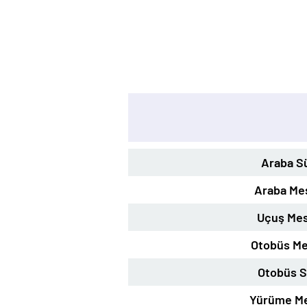
Araba S
Araba Me
Uçuş Mes
Otobüs Me
Otobüs S
Yürüme Me