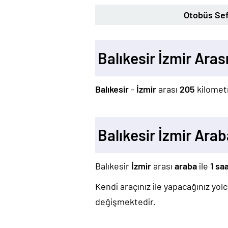
Otobüs Sef
Balıkesir İzmir Ara
Balıkesir
-
İzmir
arası
205
kilometr
Balıkesir İzmir Ara
Balıkesir
İzmir
arası
araba
ile
1 sa
Kendi araçınız ile yapacağınız yo
değişmektedir.