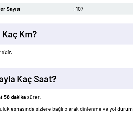
er Sayısı
: 107
sı Kaç Km?
e'dir.
bayla Kaç Saat?
at 58 dakika
sürer.
lculuk esnasında sizlere bağlı olarak dinlenme ve yol duru