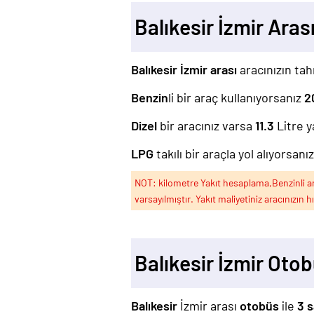
Balıkesir İzmir Ara
Balıkesir İzmir arası
aracınızın tah
Benzin
li bir araç kullanıyorsanız
2
Dizel
bir aracınız varsa
11.3
Litre y
LPG
takılı bir araçla yol alıyorsanı
NOT: kilometre Yakıt hesaplama,Benzinli arac
varsayılmıştır. Yakıt maliyetiniz aracınızın h
Balıkesir İzmir Oto
Balıkesir
İzmir arası
otobüs
ile
3 s