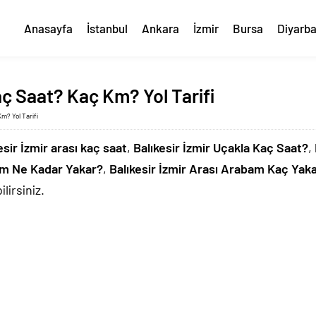
Anasayfa
İstanbul
Ankara
İzmir
Bursa
Diyarba
aç Saat? Kaç Km? Yol Tarifi
Km? Yol Tarifi
esir İzmir arası kaç saat
,
Balıkesir İzmir Uçakla Kaç Saat?
,
bam Ne Kadar Yakar?
,
Balıkesir İzmir Arası Arabam Kaç Yak
lirsiniz.