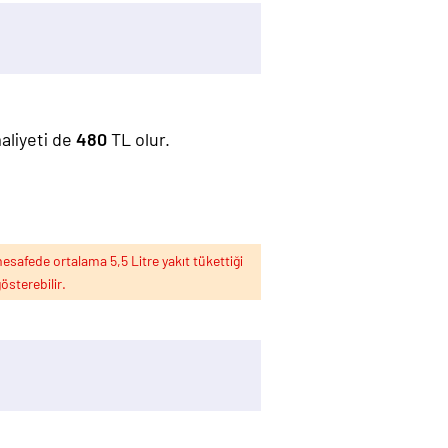
maliyeti de
480
TL olur.
esafede ortalama 5,5 Litre yakıt tükettiği
österebilir.