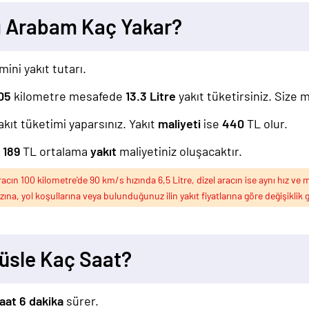
sı Arabam Kaç Yakar?
mini yakıt tutarı.
05
kilometre mesafede
13.3
Litre
yakıt tüketirsiniz. Size 
akıt tüketimi yaparsınız. Yakıt
maliyeti
ise
440
TL olur.
z
189
TL ortalama
yakıt
maliyetiniz oluşacaktır.
ın 100 kilometre'de 90 km/s hızında 6,5 Litre, dizel aracın ise aynı hız ve m
ızına, yol koşullarına veya bulunduğunuz ilin yakıt fiyatlarına göre değişiklik g
büsle Kaç Saat?
aat 6 dakika
sürer.