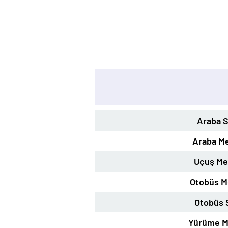
Araba S
Araba Me
Uçuş Me
Otobüs M
Otobüs 
Yürüme M