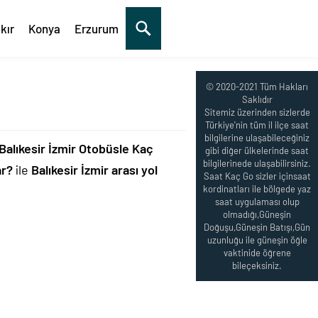
kır
Konya
Erzurum
© 2020-2021 Tüm Hakları
Saklıdır
Sitemiz üzerinden sizlerde
Türkiye'nin tüm il ilçe saat
bilgilerine ulaşabileceğiniz
Balıkesir İzmir Otobüsle Kaç
gibi diğer ülkelerinde saat
bilgilerinede ulaşabilirsiniz.
ar?
ile
Balıkesir İzmir arası yol
Saat Kaç Go sizler içinsaat
kordinatları ile bölgede yaz
saat uygulaması olup
olmadığı,Güneşin
Doğuşu,Güneşin Batışı,Gün
uzunluğu ile güneşin öğle
vaktinide öğrene
bileçeksiniz.