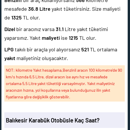
Benzin
li bir araç kullanıyorsanız
566
kilometre
mesafede
36.8
Litre
yakıt tüketirsiniz. Size maliyeti
de
1325
TL olur.
Dizel
bir aracınız varsa
31.1
Litre yakıt tüketimi
yaparsınız. Yakıt
maliyeti
ise
1215
TL olur.
LPG
takılı bir araçla yol alıyorsanız
521
TL ortalama
yakıt
maliyetiniz oluşacaktır.
NOT: kilometre Yakıt hesaplama,Benzinli aracın 100 kilometre'de 90
km/s hızında 6,5 Litre, dizel aracın ise aynı hız ve mesafede
ortalama 5,5 Litre yakıt tükettiği varsayılmıştır. Yakıt maliyetiniz
aracınızın hızına, yol koşullarına veya bulunduğunuz ilin yakıt
fiyatlarına göre değişiklik gösterebilir.
Balıkesir Karabük Otobüsle Kaç Saat?