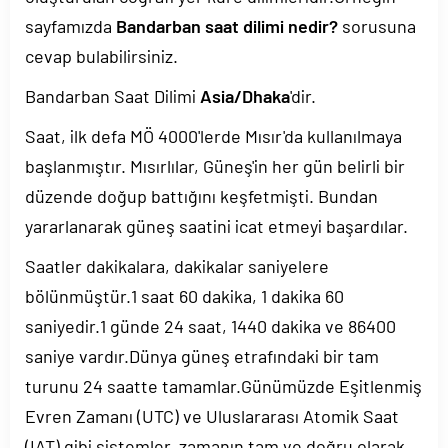
sayfamızda
Bandarban saat dilimi nedir?
sorusuna
cevap bulabilirsiniz.
Bandarban Saat Dilimi
Asia/Dhaka
'dir.
Saat, ilk defa MÖ 4000'lerde Mısır'da kullanılmaya
başlanmıştır. Mısırlılar, Güneş'in her gün belirli bir
düzende doğup battığını keşfetmişti. Bundan
yararlanarak güneş saatini icat etmeyi başardılar.
Saatler dakikalara, dakikalar saniyelere
bölünmüştür.1 saat 60 dakika, 1 dakika 60
saniyedir.1 günde 24 saat, 1440 dakika ve 86400
saniye vardır.Dünya güneş etrafındaki bir tam
turunu 24 saatte tamamlar.Günümüzde Eşitlenmiş
Evren Zamanı (UTC) ve Uluslararası Atomik Saat
(IAT) gibi sistemler, zamanın tam ve doğru olarak