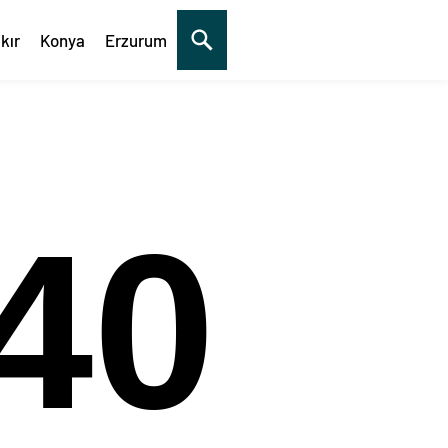
kır
Konya
Erzurum
40