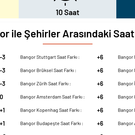
10 Saat
r ile Şehirler Arasındaki Saat
-3
+6
Bangor Stuttgart Saat Farkı :
Bangor M
-3
+6
Bangor Brüksel Saat Farkı :
Bangor M
-3
+6
Bangor Zürih Saat Farkı :
Bangor İ
0
+6
Bangor Amsterdam Saat Farkı :
Bangor K
+1
+6
Bangor Kopenhag Saat Farkı :
Bangor D
+1
+6
Bangor Budapeşte Saat Farkı :
Bangor A