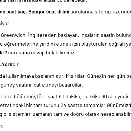
da saat kaç
,
Bangor saat dilimi
sorularına sitemiz üzerinde
iyor.
k, Greenwich, İngiltere'den başlayan, insaların saatin bulu
u öğrenmelerine yardım etmek için oluşturulan coğrafi yer
dir?
sorusuna cevap bulabilirsiniz.
_York
'dir.
da kullanılmaya başlanmıştır. Mısırlılar, Güneş'in her gün b
güneş saatini icat etmeyi başardılar.
yelere bölünmüştür.1 saat 60 dakika, 1 dakika 60 saniyedir
 etrafındaki bir tam turunu 24 saatte tamamlar.Günümüz
 gibi sistemler, zamanın tam ve doğru olarak hesaplanabil
ce