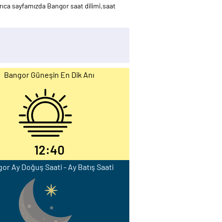
ıca sayfamızda Bangor saat dilimi,saat
Bangor Güneşin En Dik Anı
12:40
or Ay Doğuş Saati - Ay Batış Saati