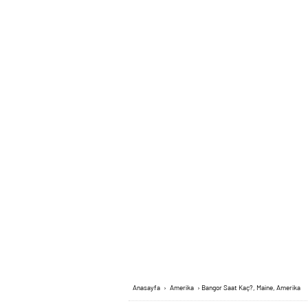
Anasayfa
›
Amerika
›
Bangor Saat Kaç?, Maine, Amerika