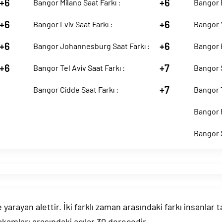
+6
+6
Bangor Milano Saat Farkı :
Bangor B
+6
+6
Bangor Lviv Saat Farkı :
Bangor Y
+6
+6
Bangor Johannesburg Saat Farkı :
Bangor B
+6
+7
Bangor Tel Aviv Saat Farkı :
Bangor S
+7
Bangor Cidde Saat Farkı :
Bangor T
Bangor P
Bangor S
arayan alettir. İki farklı zaman arasındaki farkı insanlar 
akamları arasındaki açılar 30 derecedir.