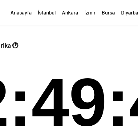
Anasayfa
İstanbul
Ankara
İzmir
Bursa
Diyarba
rika 🕑
2:49: