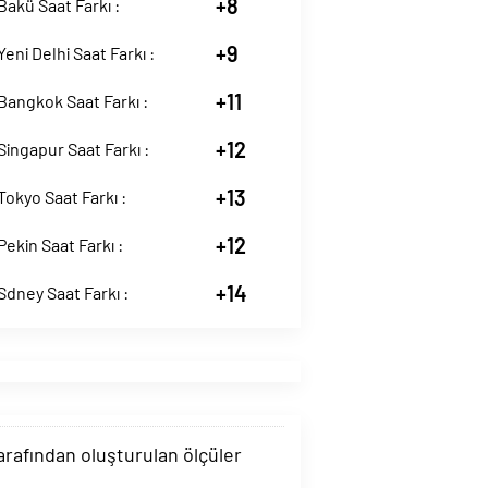
+8
akü Saat Farkı :
+9
eni Delhi Saat Farkı :
+11
angkok Saat Farkı :
+12
ingapur Saat Farkı :
+13
okyo Saat Farkı :
+12
ekin Saat Farkı :
+14
dney Saat Farkı :
tarafından oluşturulan ölçüler