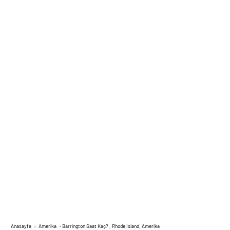
Anasayfa
›
Amerika
›
Barrington Saat Kaç? , Rhode Island, Amerika