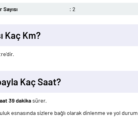
 Sayısı
: 2
sı Kaç Km?
re'dir.
bayla Kaç Saat?
saat 39 dakika
sürer.
lculuk esnasında sizlere bağlı olarak dinlenme ve yol duru