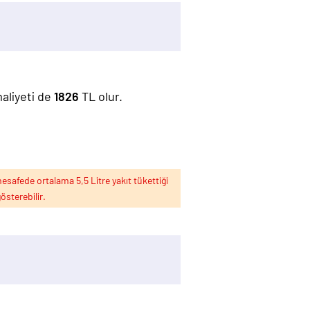
maliyeti de
1826
TL olur.
esafede ortalama 5,5 Litre yakıt tükettiği
österebilir.