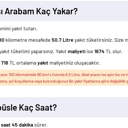
sı Arabam Kaç Yakar?
mini yakıt tutarı.
80
kilometre mesafede
50.7
Litre
yakıt tüketirsiniz. Size 
yakıt tüketimi yaparsınız. Yakıt
maliyeti
ise
1674
TL olur.
z
718
TL ortalama
yakıt
maliyetiniz oluşacaktır.
ın 100 kilometre'de 90 km/s hızında 6,5 Litre, dizel aracın ise aynı hız ve m
ızına, yol koşullarına veya bulunduğunuz ilin yakıt fiyatlarına göre değişiklik g
büsle Kaç Saat?
 saat 45 dakika
sürer.