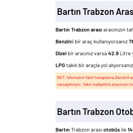
Bartın Trabzon Ara
Bartın Trabzon arası
aracınızın tah
Benzin
li bir araç kullanıyorsanız
7
Dizel
bir aracınız varsa
42.9
Litre 
LPG
takılı bir araçla yol alıyorsanı
NOT: kilometre Yakıt hesaplama,Benzinli arac
varsayılmıştır. Yakıt maliyetiniz aracınızın h
Bartın Trabzon Oto
Bartın
Trabzon arası
otobüs
ile
14