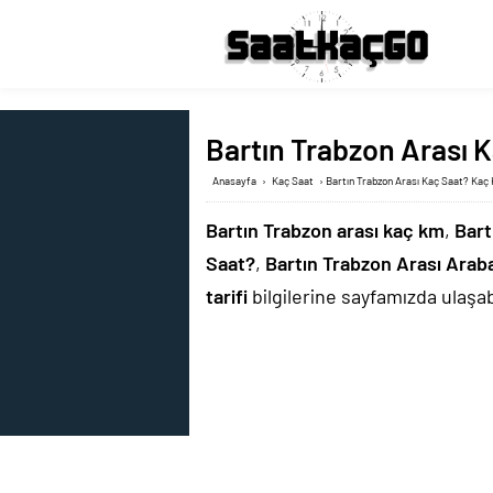
Bartın Trabzon Arası K
Anasayfa
›
Kaç Saat
›
Bartın Trabzon Arası Kaç Saat? Kaç 
Bartın Trabzon arası kaç km
,
Bart
Saat?
,
Bartın Trabzon Arası Ara
tarifi
bilgilerine sayfamızda ulaşabi