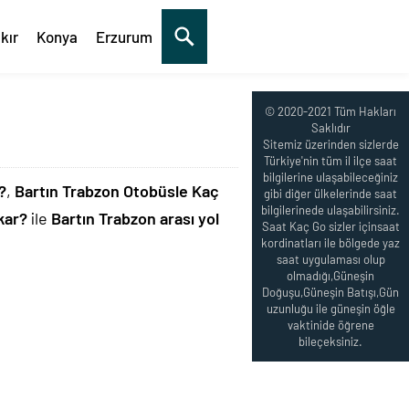
kır
Konya
Erzurum
© 2020-2021 Tüm Hakları
Saklıdır
Sitemiz üzerinden sizlerde
Türkiye'nin tüm il ilçe saat
bilgilerine ulaşabileceğiniz
?
,
Bartın Trabzon Otobüsle Kaç
gibi diğer ülkelerinde saat
bilgilerinede ulaşabilirsiniz.
kar?
ile
Bartın Trabzon arası yol
Saat Kaç Go sizler içinsaat
kordinatları ile bölgede yaz
saat uygulaması olup
olmadığı,Güneşin
Doğuşu,Güneşin Batışı,Gün
uzunluğu ile güneşin öğle
vaktinide öğrene
bileçeksiniz.