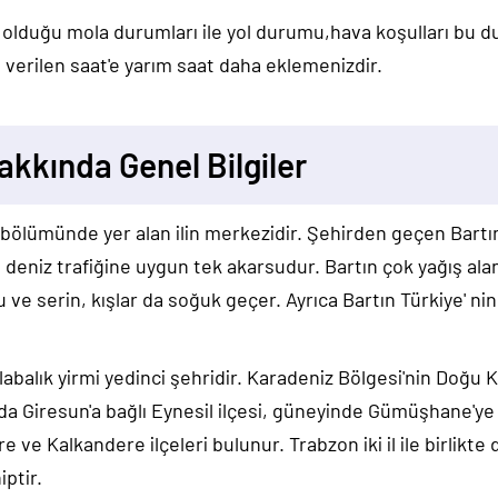
 olduğu mola durumları ile yol durumu,hava koşulları bu 
verilen saat'e yarım saat daha eklemenizdir.
akkında Genel Bilgiler
ı bölümünde yer alan ilin merkezidir. Şehirden geçen Bart
'de deniz trafiğine uygun tek akarsudur. Bartın çok yağış al
u ve serin, kışlar da soğuk geçer. Ayrıca Bartın Türkiye' ni
kalabalık yirmi yedinci şehridir. Karadeniz Bölgesi'nin Doğu
nda Giresun'a bağlı Eynesil ilçesi, güneyinde Gümüşhane'ye 
 ve Kalkandere ilçeleri bulunur. Trabzon iki il ile birlikte 
iptir.