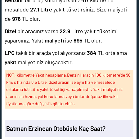
Benzin
li bir araç kullanıyorsanız
417
kilometre
mesafede
27.1
Litre
yakıt tüketirsiniz. Size maliyeti
de
976
TL olur.
Dizel
bir aracınız varsa
22.9
Litre yakıt tüketimi
yaparsınız. Yakıt
maliyeti
ise
895
TL olur.
LPG
takılı bir araçla yol alıyorsanız
384
TL ortalama
yakıt
maliyetiniz oluşacaktır.
NOT: kilometre Yakıt hesaplama,Benzinli aracın 100 kilometre'de 90
km/s hızında 6,5 Litre, dizel aracın ise aynı hız ve mesafede
ortalama 5,5 Litre yakıt tükettiği varsayılmıştır. Yakıt maliyetiniz
aracınızın hızına, yol koşullarına veya bulunduğunuz ilin yakıt
fiyatlarına göre değişiklik gösterebilir.
Batman Erzincan Otobüsle Kaç Saat?