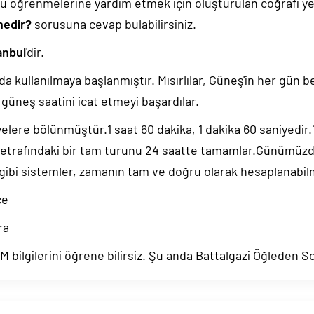
u öğrenmelerine yardım etmek için oluşturulan coğrafi yer
 nedir?
sorusuna cevap bulabilirsiniz.
anbul
'dir.
da kullanılmaya başlanmıştır. Mısırlılar, Güneş'in her gün b
güneş saatini icat etmeyi başardılar.
yelere bölünmüştür.1 saat 60 dakika, 1 dakika 60 saniyedir
 etrafındaki bir tam turunu 24 saatte tamamlar.Günümüz
 gibi sistemler, zamanın tam ve doğru olarak hesaplanabil
ce
ra
 bilgilerini öğrene bilirsiz. Şu anda Battalgazi Öğleden So