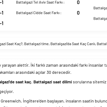
-1
0
Battalgazi Tel Aviv Saat Farkı :
Battalga
-1
0
Battalgazi Cidde Saat Farkı :
Battalga
-1
gazi Saat Kaç?
,
Battalgazi time
,
Battalgazi'da Saat Kaç Canlı
,
Battal
arayan alettir. İki farklı zaman arasındaki farkı insanlar 
akamları arasındaki açılar 30 derecedir.
lgazi'de saat kaç
,
Battalgazi saat dilimi
sorularına sitemiz 
geçiyor.
k, Greenwich, İngiltere'den başlayan, insaların saatin bulu