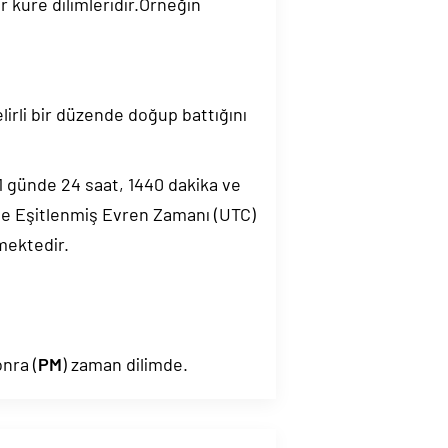
 küre dilimleridir.Örneğin
elirli bir düzende doğup battığını
.1 günde 24 saat, 1440 dakika ve
de Eşitlenmiş Evren Zamanı (UTC)
mektedir.
nra (
PM
) zaman dilimde.