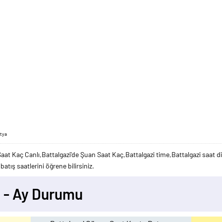
atya
Saat Kaç Canlı,Battalgazi'de Şuan Saat Kaç,Battalgazi time,Battalgazi saat d
atış saatlerini öğrene bilirsiniz.
ş - Ay Durumu