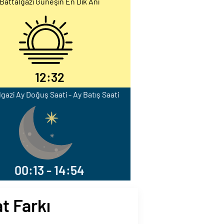
Battalgazi Güneşin En Dik Anı
12:32
lgazi Ay Doğuş Saati - Ay Batış Saati
00:13 - 14:54
t Farkı