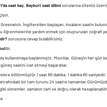
t'da saat kaç
,
Bayburt saat dilimi
sorularına sitemiz üzerin
iyor.
k, Greenwich, İngiltere'den başlayan, insaların saatin bulu
u öğrenmelerine yardım etmek için oluşturulan coğrafi yer
dir?
sorusuna cevap bulabilirsiniz.
bul
'dir.
da kullanılmaya başlanmıştır. Mısırlılar, Güneş'in her gün b
güneş saatini icat etmeyi başardılar.
yelere bölünmüştür.1 saat 60 dakika, 1 dakika 60 saniyedir
 etrafındaki bir tam turunu 24 saatte tamamlar.Günümüz
 gibi sistemler, zamanın tam ve doğru olarak hesaplanabil
ce