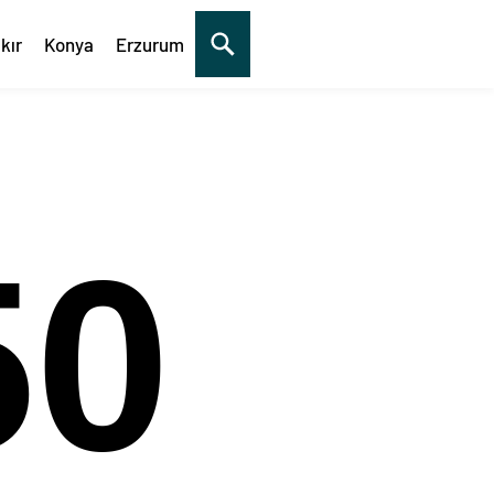
kır
Konya
Erzurum
51