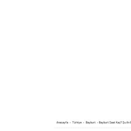
Anasayfa
›
Türkiye
›
Bayburt
›
Bayburt Saat Kaç? Şu An B