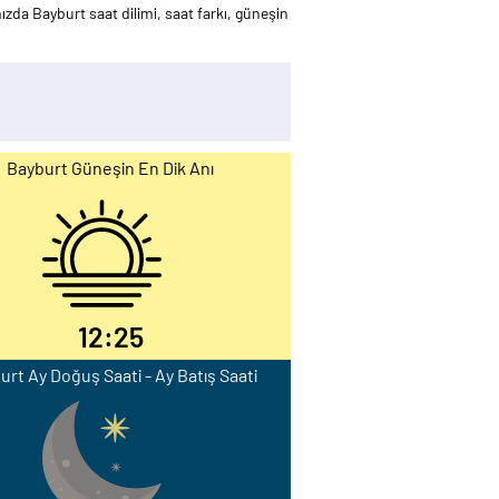
da Bayburt saat dilimi, saat farkı, güneşin
Bayburt Güneşin En Dik Anı
12:25
urt Ay Doğuş Saati - Ay Batış Saati