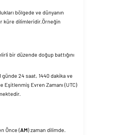
ndukları bölgede ve dünyanın
 küre dilimleridir.Örneğin
elirli bir düzende doğup battığını
.1 günde 24 saat, 1440 dakika ve
de Eşitlenmiş Evren Zamanı (UTC)
mektedir.
en Önce (
AM
) zaman dilimde.