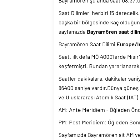
Bayramören şu anda saat
08:37:
Saat Dilimleri herbiri 15 dereceli
başka bir bölgesinde kaç olduğun
sayfamızda
Bayramören saat dilim
Bayramören Saat Dilimi
Europe/I
Saat, ilk defa MÖ 4000'lerde Mısır'
keşfetmişti. Bundan yararlanarak 
Saatler dakikalara, dakikalar sani
86400 saniye vardır.Dünya güneş
ve Uluslararası Atomik Saat (IAT)
AM: Ante Meridiem - Öğleden Ön
PM: Post Meridiem: Öğleden Son
Sayfamızda Bayramören ait AM ve 