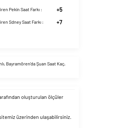
+5
en Pekin Saat Farkı :
+7
ren Sdney Saat Farkı :
lı
,
Bayramören'da Şuan Saat Kaç
,
tarafından oluşturulan ölçüler
itemiz üzerinden ulaşabilirsiniz.