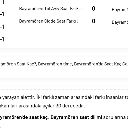
-1
0
Bayramören Tel Aviv Saat Farkı :
Bayramör
-1
0
Bayramören Cidde Saat Farkı :
Bayramö
-1
-1
ramören Saat Kaç?
,
Bayramören time
,
Bayramören'da Saat Kaç Can
arayan alettir. İki farklı zaman arasındaki farkı insanlar 
akamları arasındaki açılar 30 derecedir.
yramören'de saat kaç
,
Bayramören saat dilimi
sorularına s