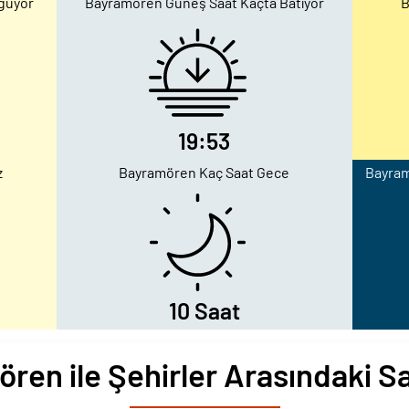
ğuyor
Bayramören Güneş Saat Kaçta Batıyor
B
19:53
z
Bayramören Kaç Saat Gece
Bayram
10 Saat
ren ile Şehirler Arasındaki Sa