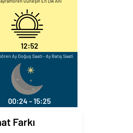
ayramören Güneşin En Dik Anı
12:52
ören Ay Doğuş Saati - Ay Batış Saati
00:24 - 15:25
at Farkı