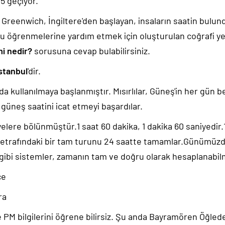
06
geçiyor.
k, Greenwich, İngiltere'den başlayan, insaların saatin bulu
u öğrenmelerine yardım etmek için oluşturulan coğrafi yer
i nedir?
sorusuna cevap bulabilirsiniz.
stanbul
'dir.
da kullanılmaya başlanmıştır. Mısırlılar, Güneş'in her gün b
güneş saatini icat etmeyi başardılar.
yelere bölünmüştür.1 saat 60 dakika, 1 dakika 60 saniyedir
 etrafındaki bir tam turunu 24 saatte tamamlar.Günümüz
 gibi sistemler, zamanın tam ve doğru olarak hesaplanabil
ce
ra
PM bilgilerini öğrene bilirsiz. Şu anda Bayramören Öğled