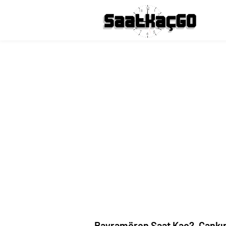
Bayramören Saat Kaç?, Çankır