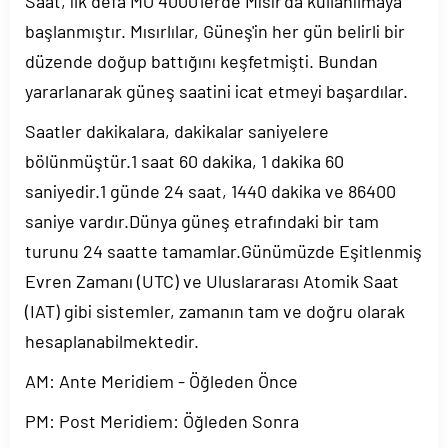
Saat, ilk defa MÖ 4000'lerde Mısır'da kullanılmaya
başlanmıştır. Mısırlılar, Güneş'in her gün belirli bir
düzende doğup battığını keşfetmişti. Bundan
yararlanarak güneş saatini icat etmeyi başardılar.
Saatler dakikalara, dakikalar saniyelere
bölünmüştür.1 saat 60 dakika, 1 dakika 60
saniyedir.1 günde 24 saat, 1440 dakika ve 86400
saniye vardır.Dünya güneş etrafındaki bir tam
turunu 24 saatte tamamlar.Günümüzde Eşitlenmiş
Evren Zamanı (UTC) ve Uluslararası Atomik Saat
(IAT) gibi sistemler, zamanın tam ve doğru olarak
hesaplanabilmektedir.
AM: Ante Meridiem - Öğleden Önce
PM: Post Meridiem: Öğleden Sonra