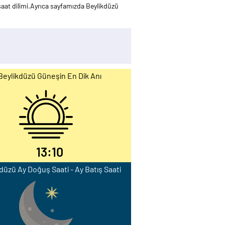
aat dilimi.Ayrıca sayfamızda Beylikdüzü
Beylikdüzü Güneşin En Dik Anı
13:10
düzü Ay Doğuş Saati - Ay Batış Saati