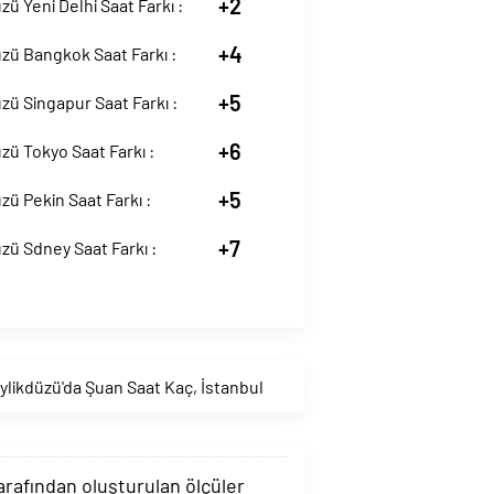
+2
zü Yeni Delhi Saat Farkı :
+4
zü Bangkok Saat Farkı :
+5
zü Singapur Saat Farkı :
+6
zü Tokyo Saat Farkı :
+5
zü Pekin Saat Farkı :
+7
zü Sdney Saat Farkı :
ylikdüzü'da Şuan Saat Kaç
,
İstanbul
tarafından oluşturulan ölçüler