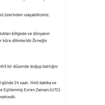
z üzerinden ulaşabilirsiniz.
ndukları bölgede ve dünyanın
 küre dilimleridir.Örneğin
elirli bir düzende doğup battığını
.1 günde 24 saat, 1440 dakika ve
de Eşitlenmiş Evren Zamanı (UTC)
mektedir.