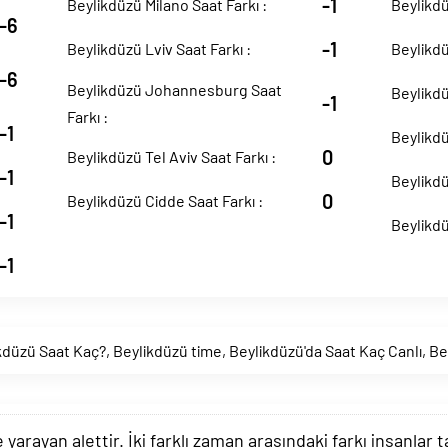
-1
Beylikdüzü Milano Saat Farkı :
Beylikdü
-6
-1
Beylikdüzü Lviv Saat Farkı :
Beylikdü
-6
Beylikdüzü Johannesburg Saat
Beylikdü
-1
Farkı :
-1
Beylikdü
0
Beylikdüzü Tel Aviv Saat Farkı :
-1
Beylikdü
0
Beylikdüzü Cidde Saat Farkı :
-1
Beylikdü
-1
kdüzü Saat Kaç?
,
Beylikdüzü time
,
Beylikdüzü'da Saat Kaç Canlı
,
Be
arayan alettir. İki farklı zaman arasındaki farkı insanlar 