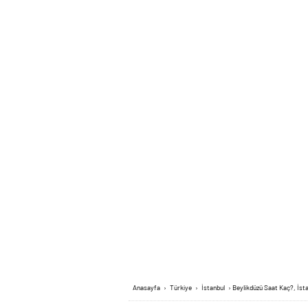
Anasayfa
›
Türkiye
›
İstanbul
›
Beylikdüzü Saat Kaç?, İst