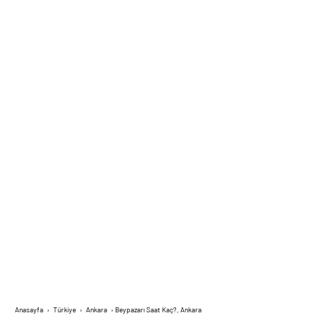
Anasayfa
›
Türkiye
›
Ankara
›
Beypazarı Saat Kaç?, Ankara