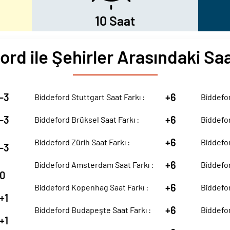
10 Saat
ord ile Şehirler Arasındaki Saa
-3
+6
Biddeford Stuttgart Saat Farkı :
Biddefor
-3
+6
Biddeford Brüksel Saat Farkı :
Biddefor
+6
Biddeford Zürih Saat Farkı :
Biddefor
-3
+6
Biddeford Amsterdam Saat Farkı :
Biddefor
0
+6
Biddeford Kopenhag Saat Farkı :
Biddefor
+1
+6
Biddeford Budapeşte Saat Farkı :
Biddefor
+1