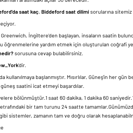
eford'da saat kaç
,
Biddeford saat dilimi
sorularına sitemiz 
eçiyor.
k, Greenwich, İngiltere'den başlayan, insaların saatin bulu
u öğrenmelerine yardım etmek için oluşturulan coğrafi yer
nedir?
sorusuna cevap bulabilirsiniz.
ew_York
'dir.
da kullanılmaya başlanmıştır. Mısırlılar, Güneş'in her gün b
güneş saatini icat etmeyi başardılar.
yelere bölünmüştür.1 saat 60 dakika, 1 dakika 60 saniyedir
 etrafındaki bir tam turunu 24 saatte tamamlar.Günümüz
 gibi sistemler, zamanın tam ve doğru olarak hesaplanabil
ce