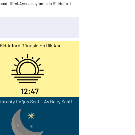
saat dilimi.Ayrıca sayfamızda Biddeford
Biddeford Güneşin En Dik Anı
12:47
ford Ay Doğuş Saati - Ay Batış Saati