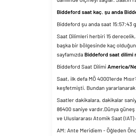
Biddeford saat kaç
,
şu anda Bidd
Biddeford şu anda saat
15:57:44
g
Saat Dilimleri herbiri 15 dereceli
başka bir bölgesinde kaç olduğun
sayfamızda
Biddeford saat dilimi 
Biddeford Saat Dilimi
America/N
Saat, ilk defa MÖ 4000'lerde Mısır'
keşfetmişti. Bundan yararlanarak 
Saatler dakikalara, dakikalar sani
86400 saniye vardır.Dünya güneş
ve Uluslararası Atomik Saat (IAT)
AM: Ante Meridiem - Öğleden Ön