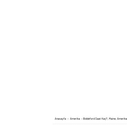
Anasayfa
›
Amerika
›
Biddeford Saat Kaç?, Maine, Amerika