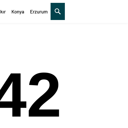
kır
Konya
Erzurum
43