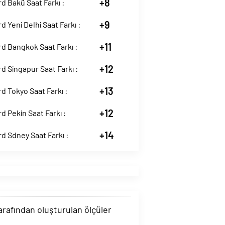
+8
d Bakü Saat Farkı :
+9
d Yeni Delhi Saat Farkı :
+11
d Bangkok Saat Farkı :
+12
d Singapur Saat Farkı :
+13
d Tokyo Saat Farkı :
+12
d Pekin Saat Farkı :
+14
d Sdney Saat Farkı :
tarafından oluşturulan ölçüler