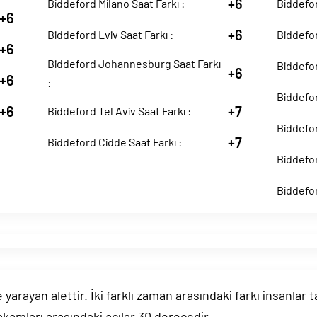
+6
Biddeford Milano Saat Farkı :
Biddefor
+6
+6
Biddeford Lviv Saat Farkı :
Biddefor
+6
Biddeford Johannesburg Saat Farkı
Biddefor
+6
+6
:
Biddefor
+6
+7
Biddeford Tel Aviv Saat Farkı :
Biddefor
+7
Biddeford Cidde Saat Farkı :
Biddefor
Biddefor
arayan alettir. İki farklı zaman arasındaki farkı insanlar 
akamları arasındaki açılar 30 derecedir.