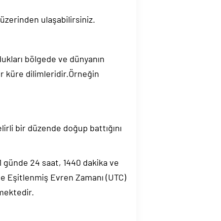
üzerinden ulaşabilirsiniz.
ndukları bölgede ve dünyanın
 küre dilimleridir.Örneğin
elirli bir düzende doğup battığını
.1 günde 24 saat, 1440 dakika ve
de Eşitlenmiş Evren Zamanı (UTC)
mektedir.