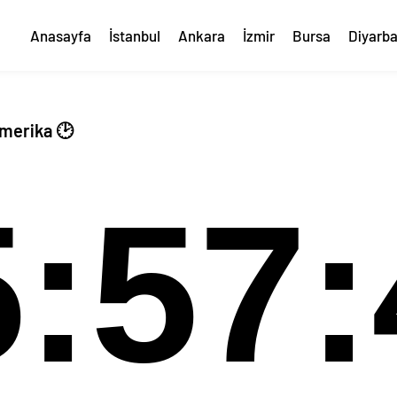
Anasayfa
İstanbul
Ankara
İzmir
Bursa
Diyarba
Amerika 🕑
5:57: