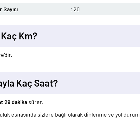
 Sayısı
: 20
ı Kaç Km?
e'dir.
ayla Kaç Saat?
at 29 dakika
sürer.
lculuk esnasında sizlere bağlı olarak dinlenme ve yol duru