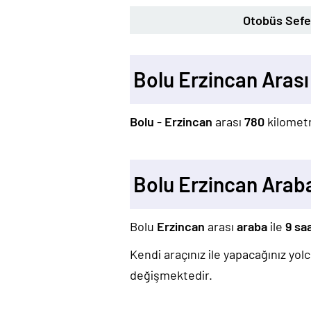
Otobüs Sefer
Bolu Erzincan Aras
Bolu
-
Erzincan
arası
780
kilometr
Bolu Erzincan Arab
Bolu
Erzincan
arası
araba
ile
9 sa
Kendi araçınız ile yapacağınız yo
değişmektedir.