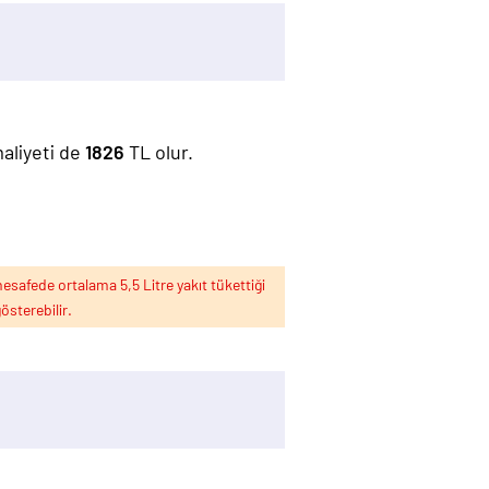
maliyeti de
1826
TL olur.
esafede ortalama 5,5 Litre yakıt tükettiği
österebilir.