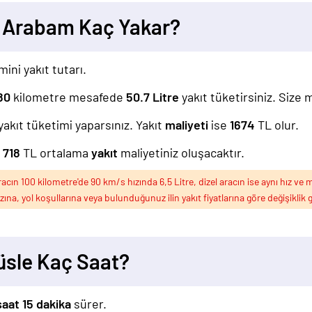
ı Arabam Kaç Yakar?
ini yakıt tutarı.
80
kilometre mesafede
50.7
Litre
yakıt tüketirsiniz. Size 
yakıt tüketimi yaparsınız. Yakıt
maliyeti
ise
1674
TL olur.
z
718
TL ortalama
yakıt
maliyetiniz oluşacaktır.
ın 100 kilometre'de 90 km/s hızında 6,5 Litre, dizel aracın ise aynı hız ve m
ızına, yol koşullarına veya bulunduğunuz ilin yakıt fiyatlarına göre değişiklik g
üsle Kaç Saat?
saat 15 dakika
sürer.