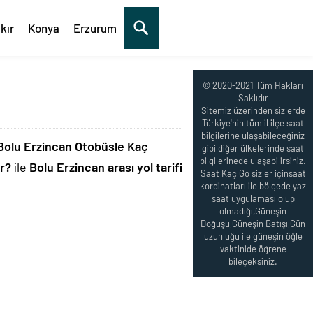
kır
Konya
Erzurum
© 2020-2021 Tüm Hakları
Saklıdır
Sitemiz üzerinden sizlerde
Türkiye'nin tüm il ilçe saat
bilgilerine ulaşabileceğiniz
Bolu Erzincan Otobüsle Kaç
gibi diğer ülkelerinde saat
bilgilerinede ulaşabilirsiniz.
r?
ile
Bolu Erzincan arası yol tarifi
Saat Kaç Go sizler içinsaat
kordinatları ile bölgede yaz
saat uygulaması olup
olmadığı,Güneşin
Doğuşu,Güneşin Batışı,Gün
uzunluğu ile güneşin öğle
vaktinide öğrene
bileçeksiniz.