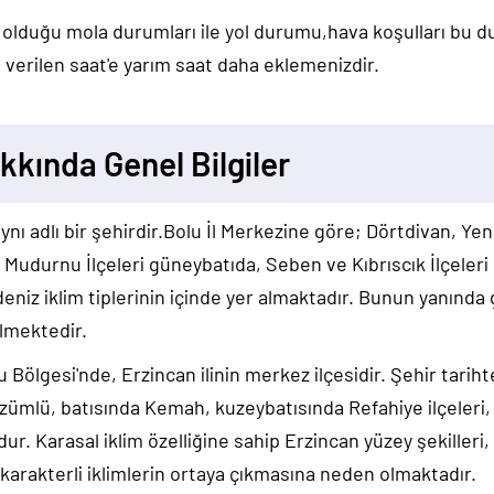
 olduğu mola durumları ile yol durumu,hava koşulları bu 
verilen saat'e yarım saat daha eklemenizdir.
kkında Genel Bilgiler
 aynı adlı bir şehirdir.Bolu İl Merkezine göre; Dörtdivan, Y
durnu İlçeleri güneybatıda, Seben ve Kıbrıscık İlçeleri 
deniz iklim tiplerinin içinde yer almaktadır. Bunun yanın
ülmektedir.
Bölgesi'nde, Erzincan ilinin merkez ilçesidir. Şehir tarih
Üzümlü, batısında Kemah, kuzeybatısında Refahiye ilçeler
r. Karasal iklim özelliğine sahip Erzincan yüzey şekilleri, o
 karakterli iklimlerin ortaya çıkmasına neden olmaktadır.