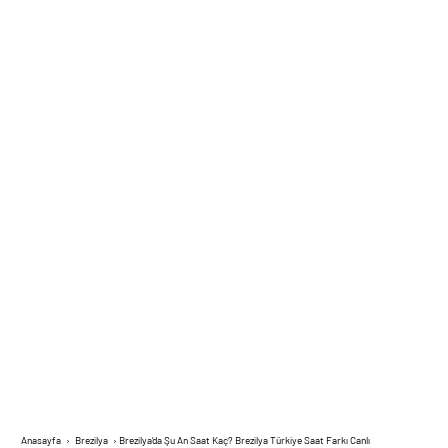
Anasayfa
›
Brezilya
›
Brezilya’da Şu An Saat Kaç? Brezilya Türkiye Saat Farkı Canlı