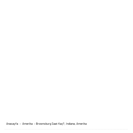
Anasayfa
›
Amerika
›
Brownsburg Saat Kaç?, Indiana, Amerika