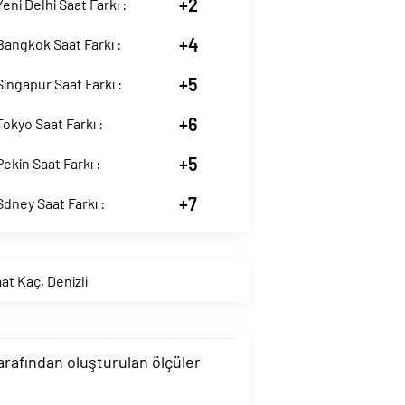
+2
eni Delhi Saat Farkı :
+4
angkok Saat Farkı :
+5
ingapur Saat Farkı :
+6
okyo Saat Farkı :
+5
ekin Saat Farkı :
+7
dney Saat Farkı :
aat Kaç
,
Denizli
tarafından oluşturulan ölçüler