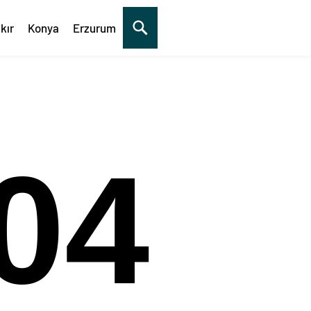
kır
Konya
Erzurum
05