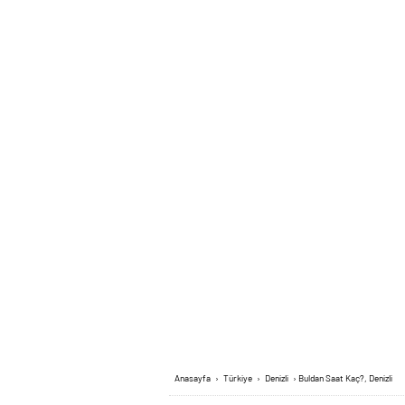
Anasayfa
›
Türkiye
›
Denizli
›
Buldan Saat Kaç?, Denizli