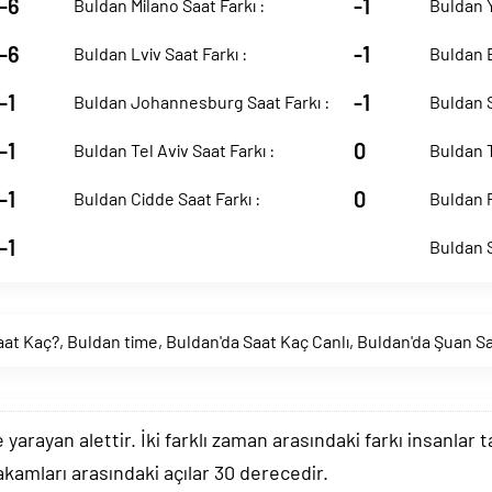
-6
-1
Buldan Milano Saat Farkı :
Buldan Y
-6
-1
Buldan Lviv Saat Farkı :
Buldan B
-1
-1
Buldan Johannesburg Saat Farkı :
Buldan S
-1
0
Buldan Tel Aviv Saat Farkı :
Buldan T
-1
0
Buldan Cidde Saat Farkı :
Buldan P
-1
Buldan S
aat Kaç?
,
Buldan time
,
Buldan'da Saat Kaç Canlı
,
Buldan'da Şuan S
arayan alettir. İki farklı zaman arasındaki farkı insanlar 
akamları arasındaki açılar 30 derecedir.