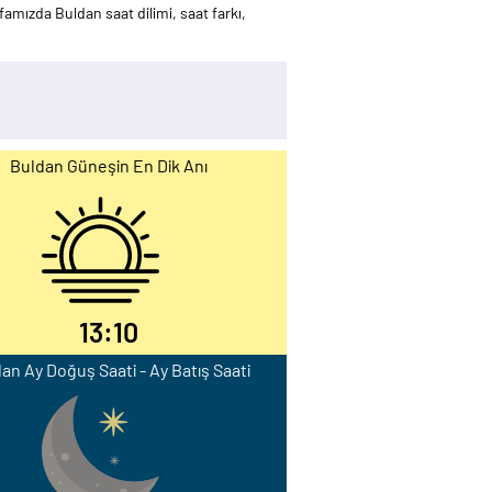
amızda Buldan saat dilimi, saat farkı,
Buldan Güneşin En Dik Anı
13:10
an Ay Doğuş Saati - Ay Batış Saati