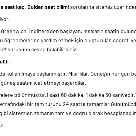
da saat kaç
,
Buldan saat dilimi
sorularına sitemiz üzerinden 
yor.
k, Greenwich, İngiltere'den başlayan, insaların saatin bulu
u öğrenmelerine yardım etmek için oluşturulan coğrafi yer
ir?
sorusuna cevap bulabilirsiniz.
ul
'dir.
da kullanılmaya başlanmıştır. Mısırlılar, Güneş'in her gün b
güneş saatini icat etmeyi başardılar.
yelere bölünmüştür.1 saat 60 dakika, 1 dakika 60 saniyedir
 etrafındaki bir tam turunu 24 saatte tamamlar.Günümüz
 gibi sistemler, zamanın tam ve doğru olarak hesaplanabil
ce