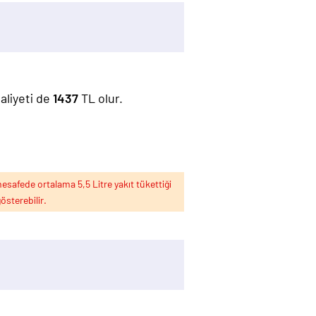
maliyeti de
1437
TL olur.
esafede ortalama 5,5 Litre yakıt tükettiği
österebilir.