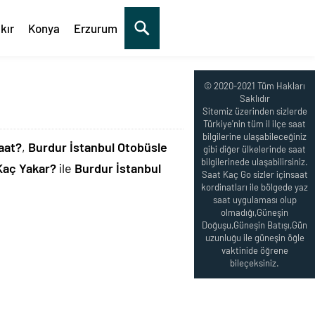
kır
Konya
Erzurum
© 2020-2021 Tüm Hakları
Saklıdır
Sitemiz üzerinden sizlerde
Türkiye'nin tüm il ilçe saat
bilgilerine ulaşabileceğiniz
aat?
,
Burdur İstanbul Otobüsle
gibi diğer ülkelerinde saat
bilgilerinede ulaşabilirsiniz.
Kaç Yakar?
ile
Burdur İstanbul
Saat Kaç Go sizler içinsaat
kordinatları ile bölgede yaz
saat uygulaması olup
olmadığı,Güneşin
Doğuşu,Güneşin Batışı,Gün
uzunluğu ile güneşin öğle
vaktinide öğrene
bileçeksiniz.