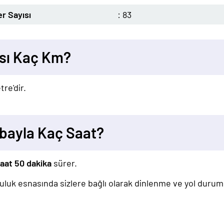
r Sayısı
: 83
ası Kaç Km?
tre'dir.
abayla Kaç Saat?
saat 50 dakika
sürer.
lculuk esnasında sizlere bağlı olarak dinlenme ve yol duru