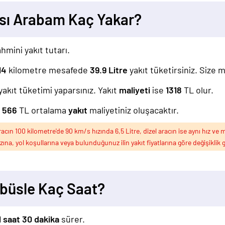
ası Arabam Kaç Yakar?
hmini yakıt tutarı.
14
kilometre mesafede
39.9
Litre
yakıt tüketirsiniz. Size 
yakıt tüketimi yaparsınız. Yakıt
maliyeti
ise
1318
TL olur.
z
566
TL ortalama
yakıt
maliyetiniz oluşacaktır.
ın 100 kilometre'de 90 km/s hızında 6,5 Litre, dizel aracın ise aynı hız ve m
ızına, yol koşullarına veya bulunduğunuz ilin yakıt fiyatlarına göre değişiklik g
obüsle Kaç Saat?
1 saat 30 dakika
sürer.