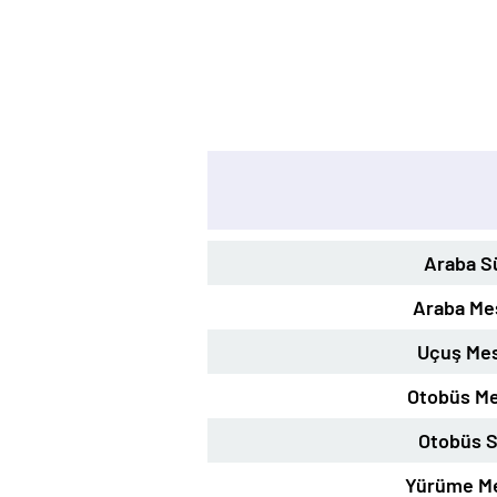
Araba S
Araba Me
Uçuş Mes
Otobüs Me
Otobüs S
Yürüme Me