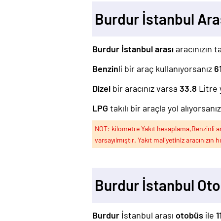
Burdur İstanbul Ar
Burdur İstanbul arası
aracınızın ta
Benzin
li bir araç kullanıyorsanız
6
Dizel
bir aracınız varsa
33.8
Litre 
LPG
takılı bir araçla yol alıyorsanı
NOT: kilometre Yakıt hesaplama,Benzinli arac
varsayılmıştır. Yakıt maliyetiniz aracınızın h
Burdur İstanbul Ot
Burdur
İstanbul arası
otobüs
ile
1