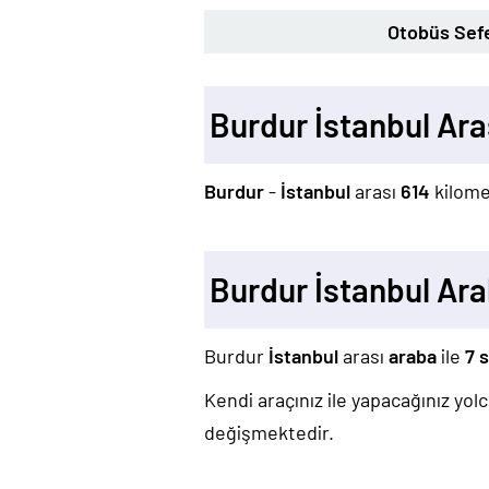
Otobüs Sefe
Burdur İstanbul Ar
Burdur
-
İstanbul
arası
614
kilome
Burdur İstanbul Ar
Burdur
İstanbul
arası
araba
ile
7 
Kendi araçınız ile yapacağınız yo
değişmektedir.