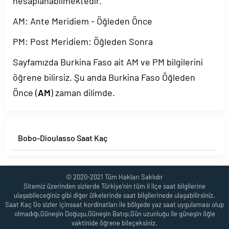
hesaplanabilmektedir.
AM: Ante Meridiem - Öğleden Önce
PM: Post Meridiem: Öğleden Sonra
Sayfamızda Burkina Faso ait AM ve PM bilgilerini
öğrene bilirsiz. Şu anda Burkina Faso Öğleden
Önce (
AM
) zaman dilimde.
Bobo-Dioulasso Saat Kaç
© 2020-2021 Tüm Hakları Saklıdır
Sitemiz üzerinden sizlerde Türkiye'nin tüm il ilçe saat bilgilerine
ulaşabileceğiniz gibi diğer ülkelerinde saat bilgilerinede ulaşabilirsiniz.
Saat Kaç Go sizler içinsaat kordinatları ile bölgede yaz saat uygulaması olup
olmadığı,Güneşin Doğuşu,Güneşin Batışı,Gün uzunluğu ile güneşin öğle
vaktinide öğrene bileçeksiniz.