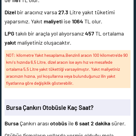
de
1161
TL olur.
Dizel
bir aracınız varsa
27.3
Litre yakıt tüketimi
yaparsınız. Yakıt
maliyeti
ise
1064
TL olur.
LPG
takılı bir araçla yol alıyorsanız
457
TL ortalama
yakıt
maliyetiniz oluşacaktır.
NOT: kilometre Yakıt hesaplama,Benzinli aracın 100 kilometre'de 90
km/s hızında 6,5 Litre, dizel aracın ise aynı hız ve mesafede
ortalama 5,5 Litre yakıt tükettiği varsayılmıştır. Yakıt maliyetiniz
aracınızın hızına, yol koşullarına veya bulunduğunuz ilin yakıt
fiyatlarına göre değişiklik gösterebilir.
Bursa Çankırı Otobüsle Kaç Saat?
Bursa
Çankırı arası
otobüs
ile
6 saat 2 dakika
sürer.
Otübüs firmaların yollarda vermiş olduğu mola