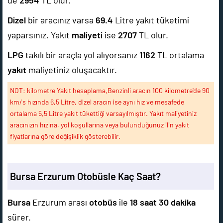
de
2954
TL olur.
Dizel
bir aracınız varsa
69.4
Litre yakıt tüketimi
yaparsınız. Yakıt
maliyeti
ise
2707
TL olur.
LPG
takılı bir araçla yol alıyorsanız
1162
TL ortalama
yakıt
maliyetiniz oluşacaktır.
NOT: kilometre Yakıt hesaplama,Benzinli aracın 100 kilometre'de 90
km/s hızında 6,5 Litre, dizel aracın ise aynı hız ve mesafede
ortalama 5,5 Litre yakıt tükettiği varsayılmıştır. Yakıt maliyetiniz
aracınızın hızına, yol koşullarına veya bulunduğunuz ilin yakıt
fiyatlarına göre değişiklik gösterebilir.
Bursa Erzurum Otobüsle Kaç Saat?
Bursa
Erzurum arası
otobüs
ile
18 saat 30 dakika
sürer.