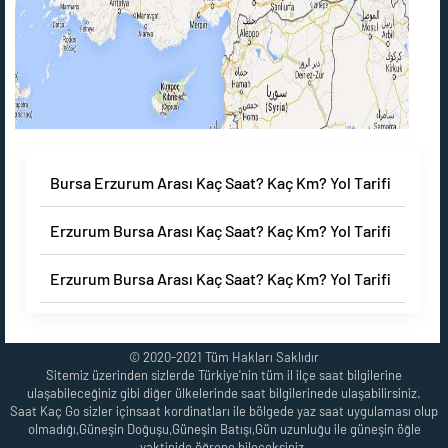
Bursa Erzurum Arası Kaç Saat? Kaç Km? Yol Tarifi
Erzurum Bursa Arası Kaç Saat? Kaç Km? Yol Tarifi
Erzurum Bursa Arası Kaç Saat? Kaç Km? Yol Tarifi
© 2020-2021 Tüm Hakları Saklıdır
Sitemiz üzerinden sizlerde Türkiye'nin tüm il ilçe saat bilgilerine
ulaşabileceğiniz gibi diğer ülkelerinde saat bilgilerinede ulaşabilirsiniz.
Saat Kaç Go sizler içinsaat kordinatları ile bölgede yaz saat uygulaması olup
olmadığı,Güneşin Doğuşu,Güneşin Batışı,Gün uzunluğu ile güneşin öğle
vaktinide öğrene bileçeksiniz.